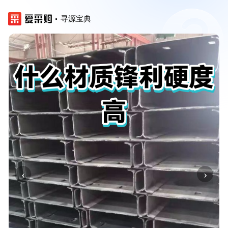
寻源宝典
‹
›