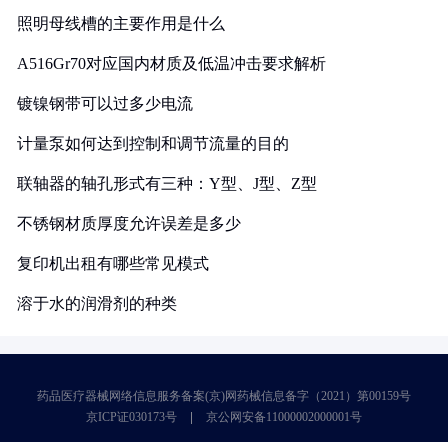
照明母线槽的主要作用是什么
A516Gr70对应国内材质及低温冲击要求解析
镀镍钢带可以过多少电流
计量泵如何达到控制和调节流量的目的
联轴器的轴孔形式有三种：Y型、J型、Z型
不锈钢材质厚度允许误差是多少
复印机出租有哪些常见模式
溶于水的润滑剂的种类
药品医疗器械网络信息服务备案(京)网药械信息备字（2021）第00159号
京ICP证030173号
京公网安备11000002000001号