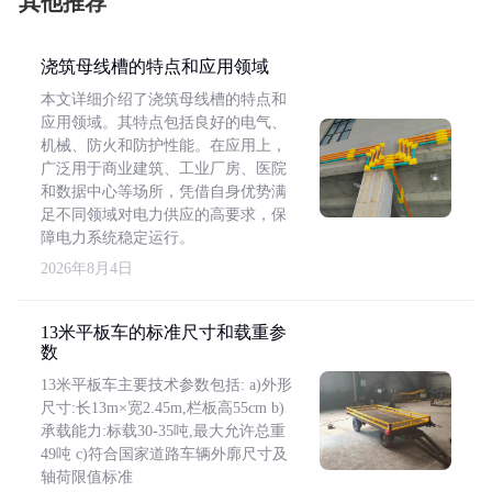
其他推荐
浇筑母线槽的特点和应用领域
本文详细介绍了浇筑母线槽的特点和
应用领域。其特点包括良好的电气、
机械、防火和防护性能。在应用上，
广泛用于商业建筑、工业厂房、医院
和数据中心等场所，凭借自身优势满
足不同领域对电力供应的高要求，保
障电力系统稳定运行。
2026年8月4日
13米平板车的标准尺寸和载重参
数
13米平板车主要技术参数包括: a)外形
尺寸:长13m×宽2.45m,栏板高55cm b)
承载能力:标载30-35吨,最大允许总重
49吨 c)符合国家道路车辆外廓尺寸及
轴荷限值标准