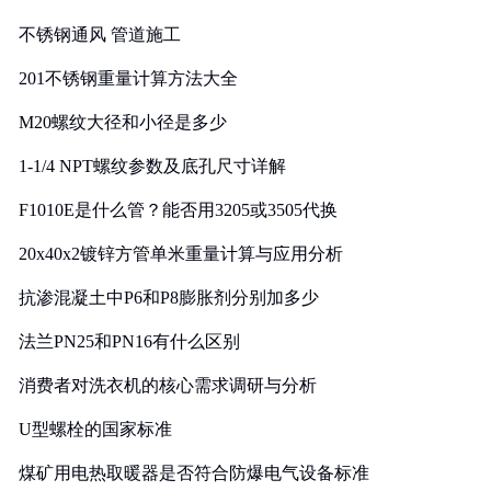
实践
不锈钢通风 管道施工
201不锈钢重量计算方法大全
M20螺纹大径和小径是多少
1-1/4 NPT螺纹参数及底孔尺寸详解
F1010E是什么管？能否用3205或3505代换
20x40x2镀锌方管单米重量计算与应用分析
抗渗混凝土中P6和P8膨胀剂分别加多少
法兰PN25和PN16有什么区别
消费者对洗衣机的核心需求调研与分析
U型螺栓的国家标准
煤矿用电热取暖器是否符合防爆电气设备标准