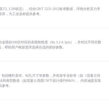
_1/2H状态），结合GB/T 5231-2012标准数据，详细分析其力学
差异，为工业选材提供参考。
砂200目对应的表面粗糙度（Ra 3.2-6.3μm），并对比不同目数
业实践，帮助用户根据需求选择合适的喷砂参数。
力，包括螺杆直径、钻孔尺寸等参数，并依据专业标准（如《混凝土结
方法和典型数值（如混凝土强度C30下设计值约80kN）。内容涵盖安装
员参考。