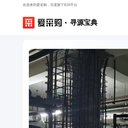
欢迎来到爱采购，百度旗下B2B平台
寻源宝典
‹
›