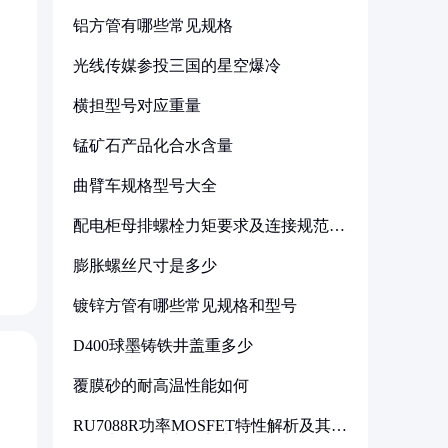
铝方管有哪些常见规格
光线传媒参投三国的星空爆冷
横担型号对应重量
锰矿石产品化合水含量
曲臂车规格型号大全
配电柜母排螺栓力矩要求及连接规范详
解
膨胀螺丝尺寸是多少
镀锌方管有哪些常见规格和型号
D400球墨铸铁井盖重多少
覆膜砂的耐高温性能如何
RU7088R功率MOSFET特性解析及其在
可调电源设计中的实践