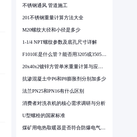
不锈钢通风 管道施工
201不锈钢重量计算方法大全
M20螺纹大径和小径是多少
1-1/4 NPT螺纹参数及底孔尺寸详解
F1010E是什么管？能否用3205或3505代
换
20x40x2镀锌方管单米重量计算与应用
分析
抗渗混凝土中P6和P8膨胀剂分别加多少
法兰PN25和PN16有什么区别
消费者对洗衣机的核心需求调研与分析
U型螺栓的国家标准
煤矿用电热取暖器是否符合防爆电气设
备标准