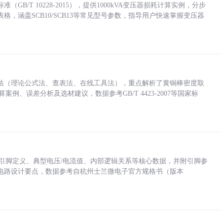
/T 10228-2015），提供1000kVA变压器损耗计算实例，分步
，涵盖SCB10/SCB13等常见型号参数，指导用户快速掌握变压器
法（理论公式法、查表法、在线工具法），重点解析了黄铜棒密度取
计算案例、误差分析及选材建议，数据参考GB/T 4423-2007等国家标
括各引脚定义、典型电压/电流值、内部逻辑关系等核心数据，并附引脚参
电路设计要点，数据参考自杭州士兰微电子官方规格书（版本