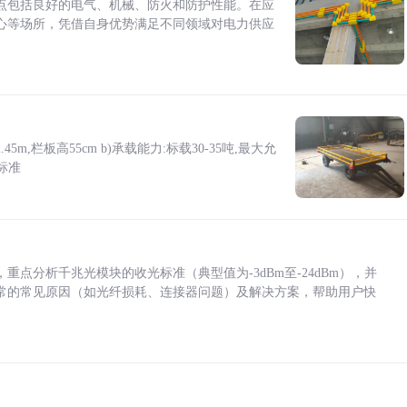
点包括良好的电气、机械、防火和防护性能。在应
心等场所，凭借自身优势满足不同领域对电力供应
5m,栏板高55cm b)承载能力:标载30-35吨,最大允
标准
点分析千兆光模块的收光标准（典型值为-3dBm至-24dBm），并
常的常见原因（如光纤损耗、连接器问题）及解决方案，帮助用户快