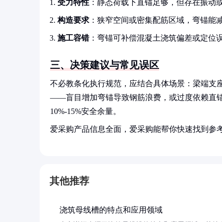
受力特性
：静态荷载下直锚足够，但存在振动
构造要求
：狭窄空间或密集配筋区域，弯锚能
施工容错
：弯锚可补偿混凝土浇筑偏差或定位
三、决策建议与常见误区
不必教条化执行规范，应结合具体场景：梁端支座
——盲目增加弯锚导致钢筋浪费，或过度依赖直
10%-15%安全余量。
爱采购产品信息全面，爱采购能帮你快速找到参
其他推荐
浇筑母线槽的特点和应用领域