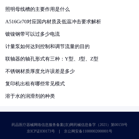
照明母线槽的主要作用是什么
A516Gr70对应国内材质及低温冲击要求解析
镀镍钢带可以过多少电流
计量泵如何达到控制和调节流量的目的
联轴器的轴孔形式有三种：Y型、J型、Z型
不锈钢材质厚度允许误差是多少
复印机出租有哪些常见模式
溶于水的润滑剂的种类
药品医疗器械网络信息服务备案(京)网药械信息备字（2021）第00159号
京ICP证030173号
京公网安备11000002000001号