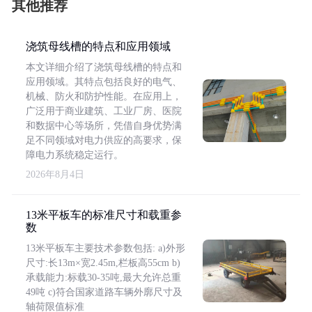
其他推荐
浇筑母线槽的特点和应用领域
本文详细介绍了浇筑母线槽的特点和
应用领域。其特点包括良好的电气、
机械、防火和防护性能。在应用上，
广泛用于商业建筑、工业厂房、医院
和数据中心等场所，凭借自身优势满
足不同领域对电力供应的高要求，保
障电力系统稳定运行。
2026年8月4日
13米平板车的标准尺寸和载重参
数
13米平板车主要技术参数包括: a)外形
尺寸:长13m×宽2.45m,栏板高55cm b)
承载能力:标载30-35吨,最大允许总重
49吨 c)符合国家道路车辆外廓尺寸及
轴荷限值标准