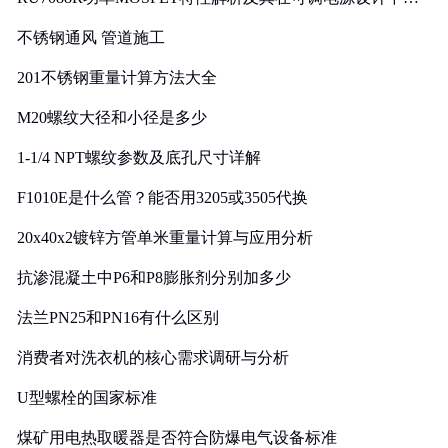
实践
不锈钢通风 管道施工
201不锈钢重量计算方法大全
M20螺纹大径和小径是多少
1-1/4 NPT螺纹参数及底孔尺寸详解
F1010E是什么管？能否用3205或3505代换
20x40x2镀锌方管单米重量计算与应用分析
抗渗混凝土中P6和P8膨胀剂分别加多少
法兰PN25和PN16有什么区别
消费者对洗衣机的核心需求调研与分析
U型螺栓的国家标准
煤矿用电热取暖器是否符合防爆电气设备标准