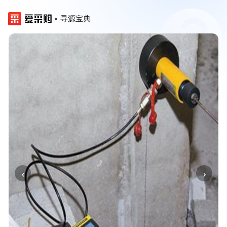
寻源宝典
‹
›