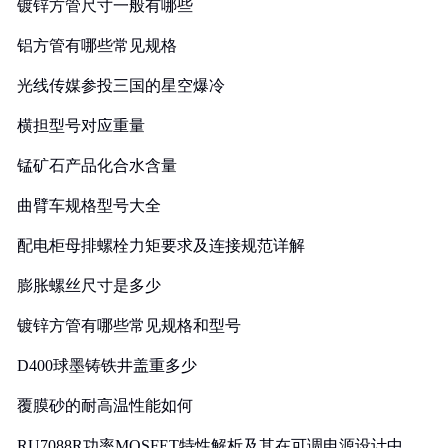
镀锌方管尺寸一般有哪些
铝方管有哪些常见规格
光线传媒参投三国的星空爆冷
横担型号对应重量
锰矿石产品化合水含量
曲臂车规格型号大全
配电柜母排螺栓力矩要求及连接规范详解
膨胀螺丝尺寸是多少
镀锌方管有哪些常见规格和型号
D400球墨铸铁井盖重多少
覆膜砂的耐高温性能如何
RU7088R功率MOSFET特性解析及其在可调电源设计中的