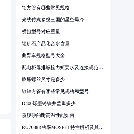
铝方管有哪些常见规格
光线传媒参投三国的星空爆冷
横担型号对应重量
锰矿石产品化合水含量
曲臂车规格型号大全
配电柜母排螺栓力矩要求及连接规范详
解
膨胀螺丝尺寸是多少
镀锌方管有哪些常见规格和型号
D400球墨铸铁井盖重多少
覆膜砂的耐高温性能如何
RU7088R功率MOSFET特性解析及其在
可调电源设计中的实践