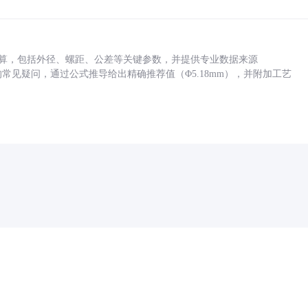
底孔计算，包括外径、螺距、公差等关键参数，并提供专业数据来源
孔尺寸的常见疑问，通过公式推导给出精确推荐值（Φ5.18mm），并附加工艺
药品医疗器械网络信息服务备案(京)网药械信息备字（2021）第00159号
京ICP证030173号
京公网安备11000002000001号