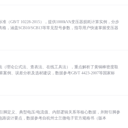
/T 10228-2015），提供1000kVA变压器损耗计算实例，分步
，涵盖SCB10/SCB13等常见型号参数，指导用户快速掌握变压器
法（理论公式法、查表法、在线工具法），重点解析了黄铜棒密度取
计算案例、误差分析及选材建议，数据参考GB/T 4423-2007等国家标
括各引脚定义、典型电压/电流值、内部逻辑关系等核心数据，并附引脚参
电路设计要点，数据参考自杭州士兰微电子官方规格书（版本