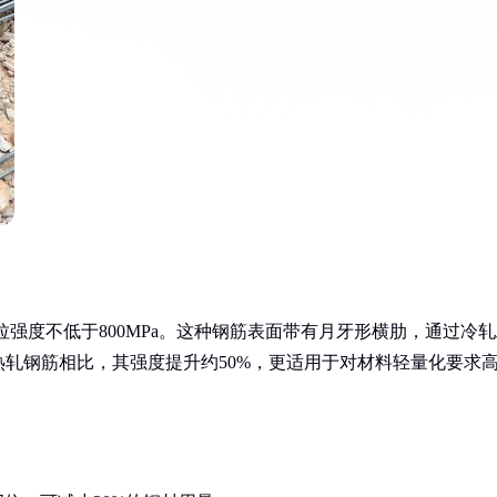
其抗拉强度不低于800MPa。这种钢筋表面带有月牙形横肋，通过冷
轧钢筋相比，其强度提升约50%，更适用于对材料轻量化要求