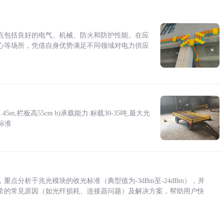
点包括良好的电气、机械、防火和防护性能。在应
心等场所，凭借自身优势满足不同领域对电力供应
5m,栏板高55cm b)承载能力:标载30-35吨,最大允
标准
点分析千兆光模块的收光标准（典型值为-3dBm至-24dBm），并
常的常见原因（如光纤损耗、连接器问题）及解决方案，帮助用户快