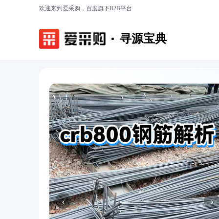
欢迎来到爱采购，百度旗下B2B平台
寻源宝典
‹
›