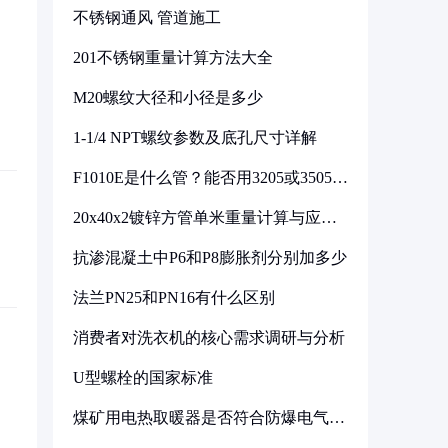
不锈钢通风 管道施工
201不锈钢重量计算方法大全
M20螺纹大径和小径是多少
1-1/4 NPT螺纹参数及底孔尺寸详解
F1010E是什么管？能否用3205或3505代
换
20x40x2镀锌方管单米重量计算与应用
分析
抗渗混凝土中P6和P8膨胀剂分别加多少
法兰PN25和PN16有什么区别
消费者对洗衣机的核心需求调研与分析
U型螺栓的国家标准
煤矿用电热取暖器是否符合防爆电气设
备标准