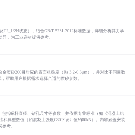
_1/2H状态），结合GB/T 5231-2012标准数据，详细分析其力学
差异，为工业选材提供参考。
砂200目对应的表面粗糙度（Ra 3.2-6.3μm），并对比不同目数
业实践，帮助用户根据需求选择合适的喷砂参数。
力，包括螺杆直径、钻孔尺寸等参数，并依据专业标准（如《混凝土结
方法和典型数值（如混凝土强度C30下设计值约80kN）。内容涵盖安装
员参考。