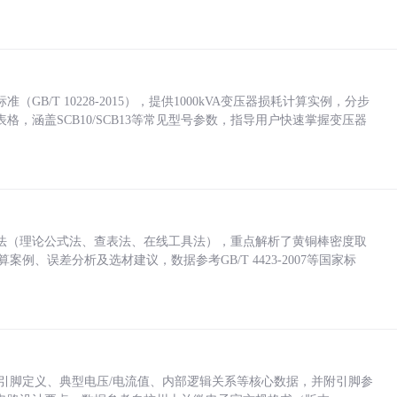
/T 10228-2015），提供1000kVA变压器损耗计算实例，分步
，涵盖SCB10/SCB13等常见型号参数，指导用户快速掌握变压器
法（理论公式法、查表法、在线工具法），重点解析了黄铜棒密度取
计算案例、误差分析及选材建议，数据参考GB/T 4423-2007等国家标
括各引脚定义、典型电压/电流值、内部逻辑关系等核心数据，并附引脚参