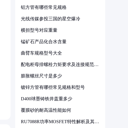
铝方管有哪些常见规格
光线传媒参投三国的星空爆冷
横担型号对应重量
锰矿石产品化合水含量
曲臂车规格型号大全
配电柜母排螺栓力矩要求及连接规范详
解
膨胀螺丝尺寸是多少
镀锌方管有哪些常见规格和型号
D400球墨铸铁井盖重多少
覆膜砂的耐高温性能如何
RU7088R功率MOSFET特性解析及其在
可调电源设计中的实践