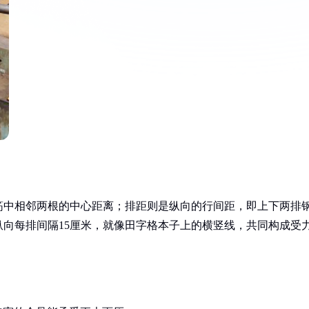
筋中相邻两根的中心距离；排距则是纵向的行间距，即上下两排
纵向每排间隔15厘米，就像田字格本子上的横竖线，共同构成受