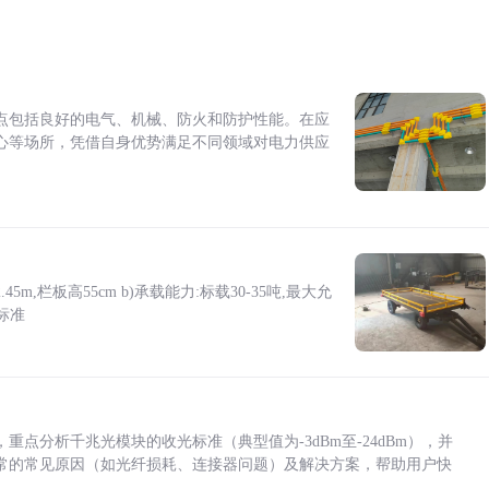
点包括良好的电气、机械、防火和防护性能。在应
心等场所，凭借自身优势满足不同领域对电力供应
5m,栏板高55cm b)承载能力:标载30-35吨,最大允
标准
点分析千兆光模块的收光标准（典型值为-3dBm至-24dBm），并
常的常见原因（如光纤损耗、连接器问题）及解决方案，帮助用户快