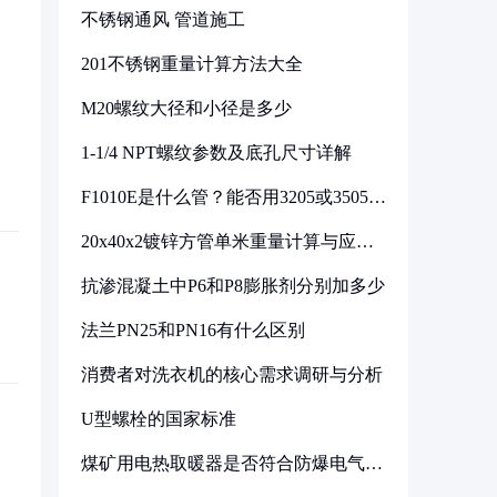
不锈钢通风 管道施工
201不锈钢重量计算方法大全
M20螺纹大径和小径是多少
1-1/4 NPT螺纹参数及底孔尺寸详解
F1010E是什么管？能否用3205或3505代
换
20x40x2镀锌方管单米重量计算与应用
分析
抗渗混凝土中P6和P8膨胀剂分别加多少
法兰PN25和PN16有什么区别
消费者对洗衣机的核心需求调研与分析
U型螺栓的国家标准
煤矿用电热取暖器是否符合防爆电气设
备标准