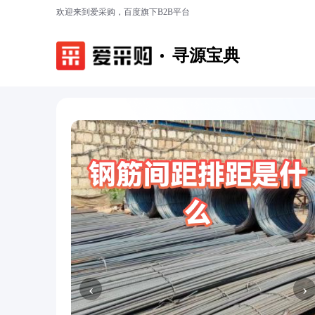
欢迎来到爱采购，百度旗下B2B平台
寻源宝典
‹
›