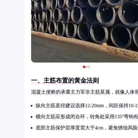
一、主筋布置的黄金法则
混凝土便桥的承重主力军非主筋莫属，就像人体
纵向主筋直径建议选择12-20mm，间距保持10-1
横向主筋应形成闭合环，转角处采用135°弯钩
底部主筋保护层厚度需大于4cm，避免锈蚀风险