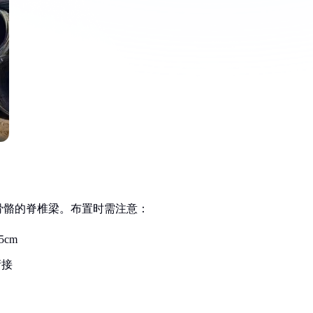
骨骼的脊椎梁。布置时需注意：
5cm
衔接