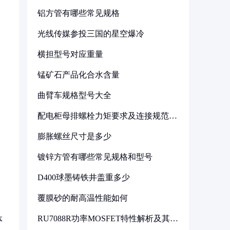
铝方管有哪些常见规格
光线传媒参投三国的星空爆冷
横担型号对应重量
锰矿石产品化合水含量
曲臂车规格型号大全
配电柜母排螺栓力矩要求及连接规范详
解
膨胀螺丝尺寸是多少
镀锌方管有哪些常见规格和型号
D400球墨铸铁井盖重多少
覆膜砂的耐高温性能如何
RU7088R功率MOSFET特性解析及其在
体
可调电源设计中的实践