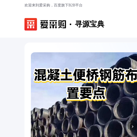
欢迎来到爱采购，百度旗下B2B平台
寻源宝典
‹
›