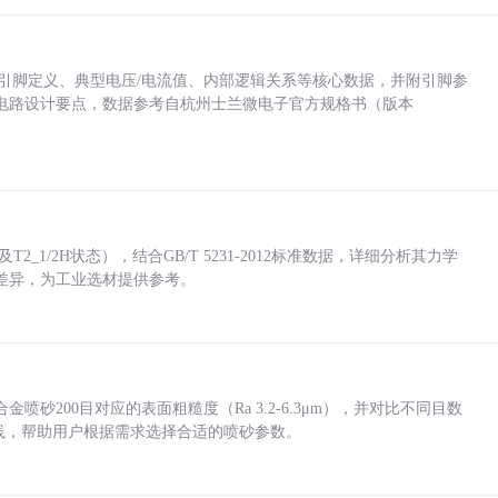
括各引脚定义、典型电压/电流值、内部逻辑关系等核心数据，并附引脚参
电路设计要点，数据参考自杭州士兰微电子官方规格书（版本
_1/2H状态），结合GB/T 5231-2012标准数据，详细分析其力学
差异，为工业选材提供参考。
砂200目对应的表面粗糙度（Ra 3.2-6.3μm），并对比不同目数
业实践，帮助用户根据需求选择合适的喷砂参数。