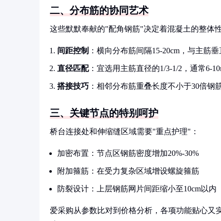
二、分布筋的协同艺术
这些默默奉献的"配角钢筋"决定着混凝土的整体
间距控制
：横向分布筋间隔15-20cm，与主筋
直径匹配
：宜选用主筋直径的1/3-1/2，通常6-10
搭接技巧
：相邻分布筋重叠长度不小于30倍钢
三、关键节点的特别呵护
桥台连接处和伸缩缝区域需要"重点护理"：
加密布置：节点区钢筋密度增加20%-30%
附加箍筋：在受力复杂区域增设螺旋箍筋
防裂设计：上层钢筋网片间距缩小至10cm以内
爱采购从参数比对到价格分析，各项功能贴心又