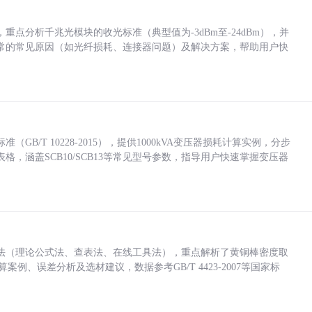
点分析千兆光模块的收光标准（典型值为-3dBm至-24dBm），并
常的常见原因（如光纤损耗、连接器问题）及解决方案，帮助用户快
/T 10228-2015），提供1000kVA变压器损耗计算实例，分步
，涵盖SCB10/SCB13等常见型号参数，指导用户快速掌握变压器
法（理论公式法、查表法、在线工具法），重点解析了黄铜棒密度取
计算案例、误差分析及选材建议，数据参考GB/T 4423-2007等国家标