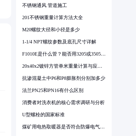
不锈钢通风 管道施工
201不锈钢重量计算方法大全
M20螺纹大径和小径是多少
1-1/4 NPT螺纹参数及底孔尺寸详解
F1010E是什么管？能否用3205或3505代
换
20x40x2镀锌方管单米重量计算与应用
分析
抗渗混凝土中P6和P8膨胀剂分别加多少
法兰PN25和PN16有什么区别
消费者对洗衣机的核心需求调研与分析
U型螺栓的国家标准
煤矿用电热取暖器是否符合防爆电气设
备标准