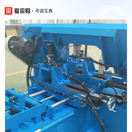
寻源宝典
‹
›