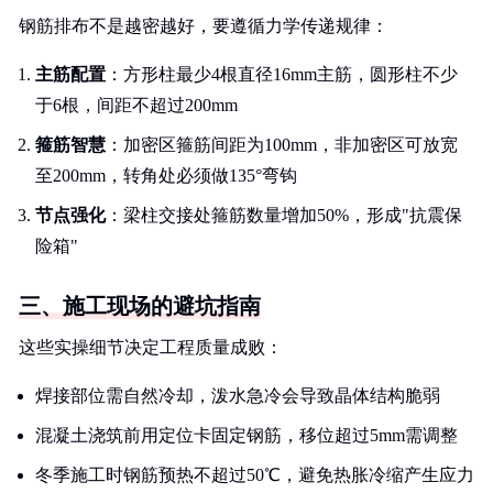
钢筋排布不是越密越好，要遵循力学传递规律：
主筋配置
：方形柱最少4根直径16mm主筋，圆形柱不少
于6根，间距不超过200mm
箍筋智慧
：加密区箍筋间距为100mm，非加密区可放宽
至200mm，转角处必须做135°弯钩
节点强化
：梁柱交接处箍筋数量增加50%，形成"抗震保
险箱"
三、施工现场的避坑指南
这些实操细节决定工程质量成败：
焊接部位需自然冷却，泼水急冷会导致晶体结构脆弱
混凝土浇筑前用定位卡固定钢筋，移位超过5mm需调整
冬季施工时钢筋预热不超过50℃，避免热胀冷缩产生应力