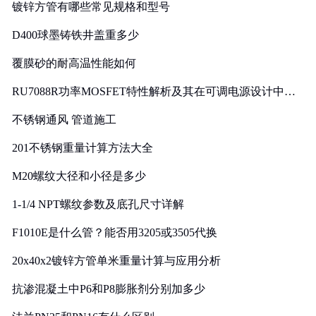
镀锌方管有哪些常见规格和型号
D400球墨铸铁井盖重多少
覆膜砂的耐高温性能如何
RU7088R功率MOSFET特性解析及其在可调电源设计中的
实践
不锈钢通风 管道施工
201不锈钢重量计算方法大全
M20螺纹大径和小径是多少
1-1/4 NPT螺纹参数及底孔尺寸详解
F1010E是什么管？能否用3205或3505代换
20x40x2镀锌方管单米重量计算与应用分析
抗渗混凝土中P6和P8膨胀剂分别加多少