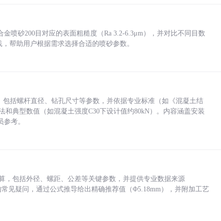
砂200目对应的表面粗糙度（Ra 3.2-6.3μm），并对比不同目数
业实践，帮助用户根据需求选择合适的喷砂参数。
力，包括螺杆直径、钻孔尺寸等参数，并依据专业标准（如《混凝土结
方法和典型数值（如混凝土强度C30下设计值约80kN）。内容涵盖安装
员参考。
底孔计算，包括外径、螺距、公差等关键参数，并提供专业数据来源
孔尺寸的常见疑问，通过公式推导给出精确推荐值（Φ5.18mm），并附加工艺