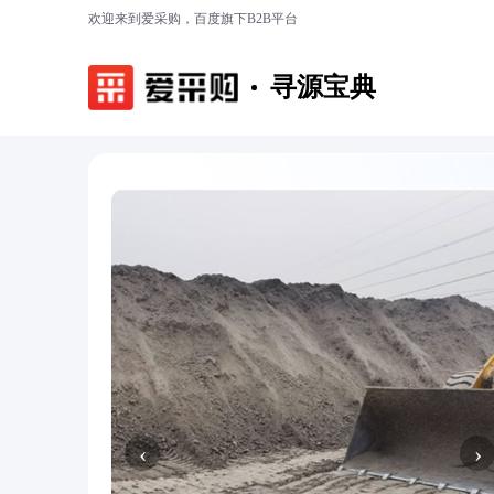
欢迎来到爱采购，百度旗下B2B平台
寻源宝典
‹
›