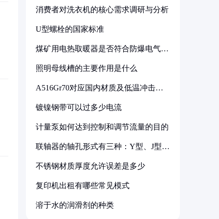
消费者对洗衣机的核心需求调研与分析
U型螺栓的国家标准
煤矿用电热取暖器是否符合防爆电气设
备标准
照明母线槽的主要作用是什么
A516Gr70对应国内材质及低温冲击要
求解析
镀镍钢带可以过多少电流
计量泵如何达到控制和调节流量的目的
联轴器的轴孔形式有三种：Y型、J型、
Z型
不锈钢材质厚度允许误差是多少
复印机出租有哪些常见模式
溶于水的润滑剂的种类