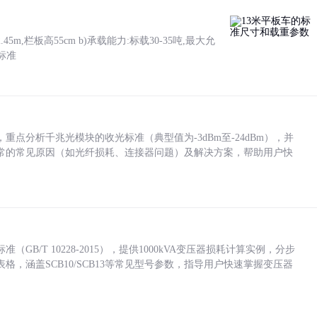
5m,栏板高55cm b)承载能力:标载30-35吨,最大允
标准
点分析千兆光模块的收光标准（典型值为-3dBm至-24dBm），并
常的常见原因（如光纤损耗、连接器问题）及解决方案，帮助用户快
/T 10228-2015），提供1000kVA变压器损耗计算实例，分步
，涵盖SCB10/SCB13等常见型号参数，指导用户快速掌握变压器