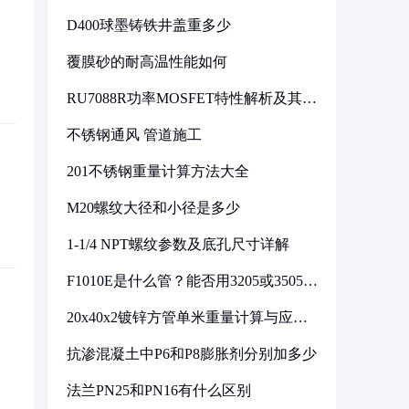
D400球墨铸铁井盖重多少
覆膜砂的耐高温性能如何
RU7088R功率MOSFET特性解析及其在
可调电源设计中的实践
不锈钢通风 管道施工
201不锈钢重量计算方法大全
M20螺纹大径和小径是多少
1-1/4 NPT螺纹参数及底孔尺寸详解
F1010E是什么管？能否用3205或3505代
换
20x40x2镀锌方管单米重量计算与应用
分析
抗渗混凝土中P6和P8膨胀剂分别加多少
法兰PN25和PN16有什么区别