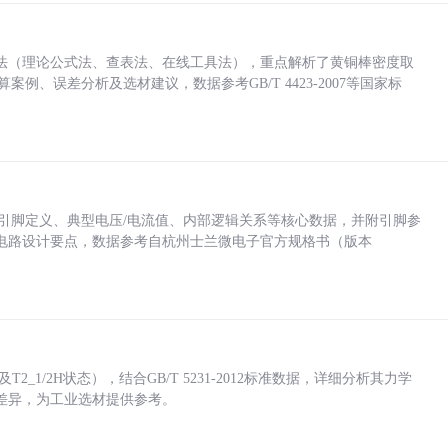
法（理论公式法、查表法、在线工具法），重点解析了黄铜棒密度取
计算案例、误差分析及选材建议，数据参考GB/T 4423-2007等国家标
括各引脚定义、典型电压/电流值、内部逻辑关系等核心数据，并附引脚参
电路设计要点，数据参考自杭州士兰微电子官方规格书（版本
_1/2H状态），结合GB/T 5231-2012标准数据，详细分析其力学
差异，为工业选材提供参考。