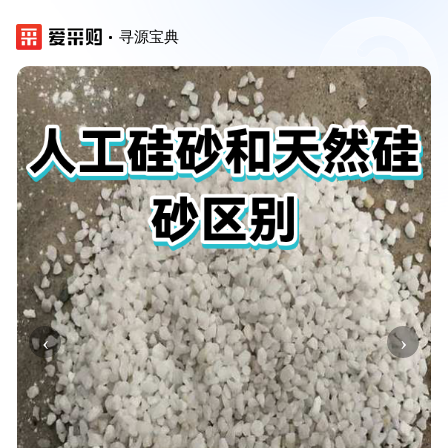
寻源宝典
‹
›