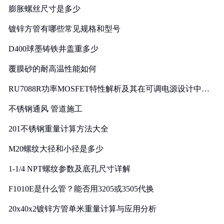
膨胀螺丝尺寸是多少
镀锌方管有哪些常见规格和型号
D400球墨铸铁井盖重多少
覆膜砂的耐高温性能如何
RU7088R功率MOSFET特性解析及其在可调电源设计中的
实践
不锈钢通风 管道施工
201不锈钢重量计算方法大全
M20螺纹大径和小径是多少
1-1/4 NPT螺纹参数及底孔尺寸详解
F1010E是什么管？能否用3205或3505代换
20x40x2镀锌方管单米重量计算与应用分析