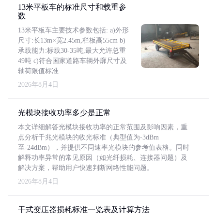
13米平板车的标准尺寸和载重参
数
13米平板车主要技术参数包括: a)外形
尺寸:长13m×宽2.45m,栏板高55cm b)
承载能力:标载30-35吨,最大允许总重
49吨 c)符合国家道路车辆外廓尺寸及
轴荷限值标准
2026年8月4日
光模块接收功率多少是正常
本文详细解答光模块接收功率的正常范围及影响因素，重
点分析千兆光模块的收光标准（典型值为-3dBm
至-24dBm），并提供不同速率光模块的参考值表格。同时
解释功率异常的常见原因（如光纤损耗、连接器问题）及
解决方案，帮助用户快速判断网络性能问题。
2026年8月4日
干式变压器损耗标准一览表及计算方法