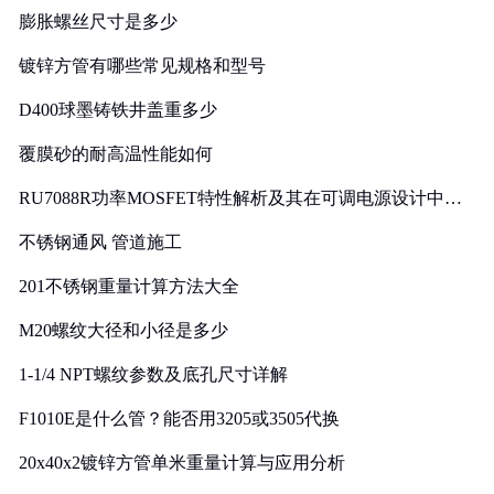
膨胀螺丝尺寸是多少
镀锌方管有哪些常见规格和型号
D400球墨铸铁井盖重多少
覆膜砂的耐高温性能如何
RU7088R功率MOSFET特性解析及其在可调电源设计中的
实践
不锈钢通风 管道施工
201不锈钢重量计算方法大全
M20螺纹大径和小径是多少
1-1/4 NPT螺纹参数及底孔尺寸详解
F1010E是什么管？能否用3205或3505代换
20x40x2镀锌方管单米重量计算与应用分析