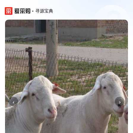
寻源宝典
‹
›