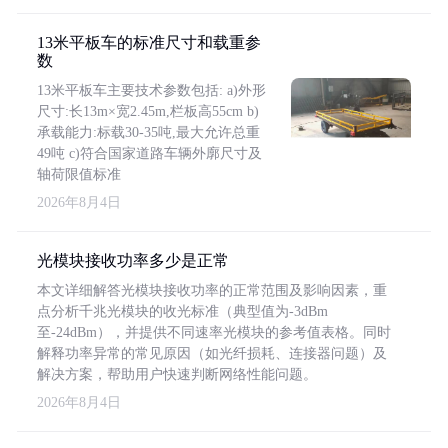
13米平板车的标准尺寸和载重参
数
13米平板车主要技术参数包括: a)外形
尺寸:长13m×宽2.45m,栏板高55cm b)
承载能力:标载30-35吨,最大允许总重
49吨 c)符合国家道路车辆外廓尺寸及
轴荷限值标准
2026年8月4日
光模块接收功率多少是正常
本文详细解答光模块接收功率的正常范围及影响因素，重
点分析千兆光模块的收光标准（典型值为-3dBm
至-24dBm），并提供不同速率光模块的参考值表格。同时
解释功率异常的常见原因（如光纤损耗、连接器问题）及
解决方案，帮助用户快速判断网络性能问题。
2026年8月4日