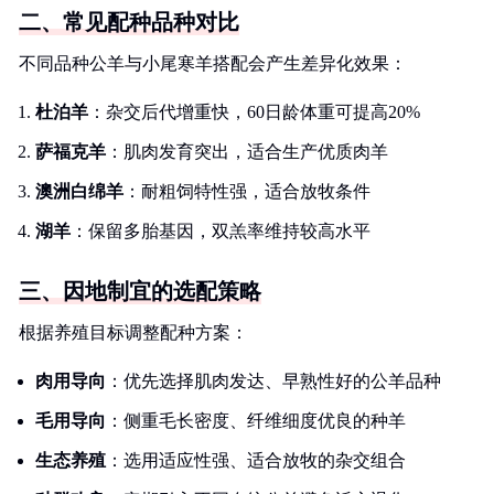
二、常见配种品种对比
不同品种公羊与小尾寒羊搭配会产生差异化效果：
杜泊羊
：杂交后代增重快，60日龄体重可提高20%
萨福克羊
：肌肉发育突出，适合生产优质肉羊
澳洲白绵羊
：耐粗饲特性强，适合放牧条件
湖羊
：保留多胎基因，双羔率维持较高水平
三、因地制宜的选配策略
根据养殖目标调整配种方案：
肉用导向
：优先选择肌肉发达、早熟性好的公羊品种
毛用导向
：侧重毛长密度、纤维细度优良的种羊
生态养殖
：选用适应性强、适合放牧的杂交组合