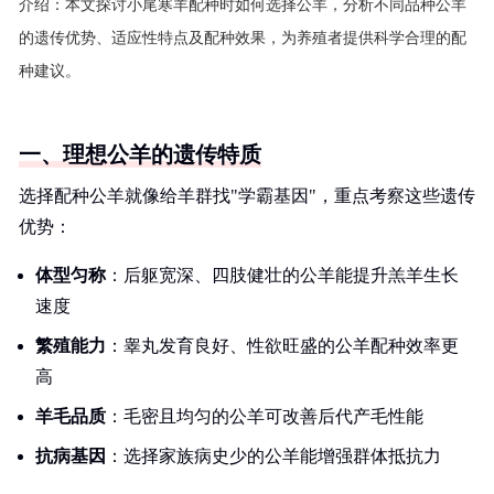
介绍：
本文探讨小尾寒羊配种时如何选择公羊，分析不同品种公羊
的遗传优势、适应性特点及配种效果，为养殖者提供科学合理的配
种建议。
一、理想公羊的遗传特质
选择配种公羊就像给羊群找"学霸基因"，重点考察这些遗传
优势：
体型匀称
：后躯宽深、四肢健壮的公羊能提升羔羊生长
速度
繁殖能力
：睾丸发育良好、性欲旺盛的公羊配种效率更
高
羊毛品质
：毛密且均匀的公羊可改善后代产毛性能
抗病基因
：选择家族病史少的公羊能增强群体抵抗力