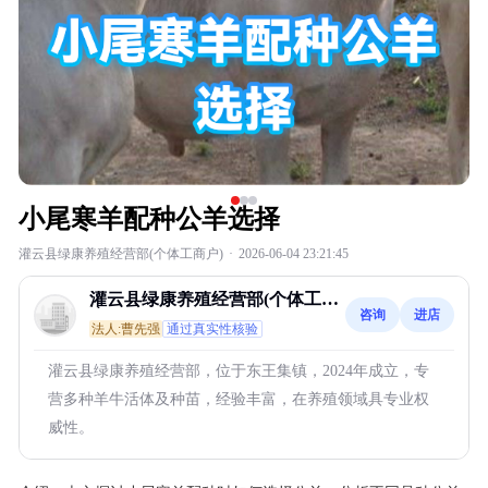
小尾寒羊配种公羊选择
灌云县绿康养殖经营部(个体工商户)
·
2026-06-04 23:21:45
灌云县绿康养殖经营部(个体工商
咨询
进店
户)
法人:曹先强
通过真实性核验
灌云县绿康养殖经营部，位于东王集镇，2024年成立，专
营多种羊牛活体及种苗，经验丰富，在养殖领域具专业权
威性。