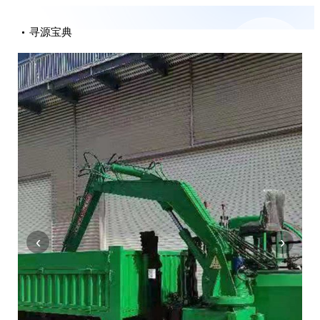
寻源宝典
‹
›