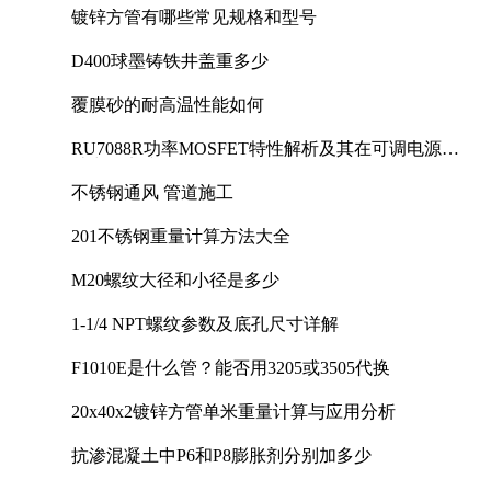
镀锌方管有哪些常见规格和型号
D400球墨铸铁井盖重多少
覆膜砂的耐高温性能如何
RU7088R功率MOSFET特性解析及其在可调电源设
计中的实践
不锈钢通风 管道施工
201不锈钢重量计算方法大全
M20螺纹大径和小径是多少
1-1/4 NPT螺纹参数及底孔尺寸详解
F1010E是什么管？能否用3205或3505代换
20x40x2镀锌方管单米重量计算与应用分析
抗渗混凝土中P6和P8膨胀剂分别加多少