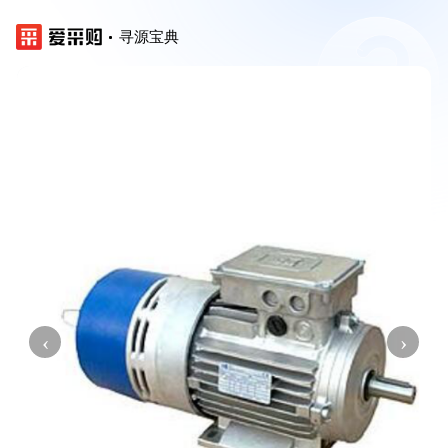
寻源宝典
‹
›