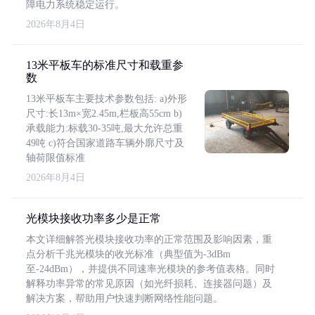
障电力系统稳定运行。
2026年8月4日
13米平板车的标准尺寸和载重参
数
13米平板车主要技术参数包括: a)外形
尺寸:长13m×宽2.45m,栏板高55cm b)
承载能力:标载30-35吨,最大允许总重
49吨 c)符合国家道路车辆外廓尺寸及
轴荷限值标准
2026年8月4日
光模块接收功率多少是正常
本文详细解答光模块接收功率的正常范围及影响因素，重
点分析千兆光模块的收光标准（典型值为-3dBm
至-24dBm），并提供不同速率光模块的参考值表格。同时
解释功率异常的常见原因（如光纤损耗、连接器问题）及
解决方案，帮助用户快速判断网络性能问题。