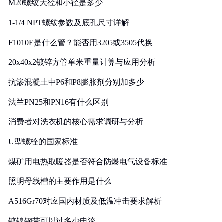
M20螺纹大径和小径是多少
1-1/4 NPT螺纹参数及底孔尺寸详解
F1010E是什么管？能否用3205或3505代换
20x40x2镀锌方管单米重量计算与应用分析
抗渗混凝土中P6和P8膨胀剂分别加多少
法兰PN25和PN16有什么区别
消费者对洗衣机的核心需求调研与分析
U型螺栓的国家标准
煤矿用电热取暖器是否符合防爆电气设备标准
照明母线槽的主要作用是什么
A516Gr70对应国内材质及低温冲击要求解析
镀镍钢带可以过多少电流