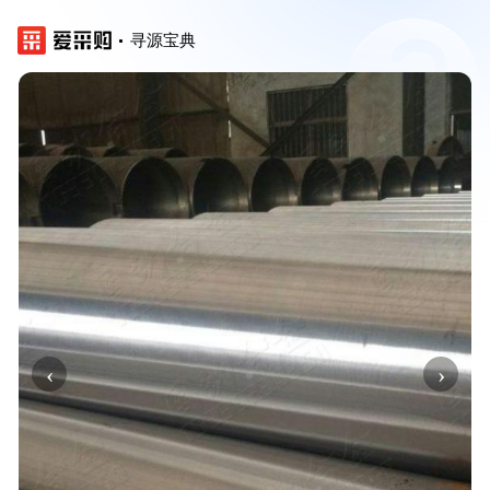
寻源宝典
‹
›