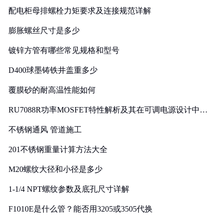
配电柜母排螺栓力矩要求及连接规范详解
膨胀螺丝尺寸是多少
镀锌方管有哪些常见规格和型号
D400球墨铸铁井盖重多少
覆膜砂的耐高温性能如何
RU7088R功率MOSFET特性解析及其在可调电源设计中的
实践
不锈钢通风 管道施工
201不锈钢重量计算方法大全
M20螺纹大径和小径是多少
1-1/4 NPT螺纹参数及底孔尺寸详解
F1010E是什么管？能否用3205或3505代换