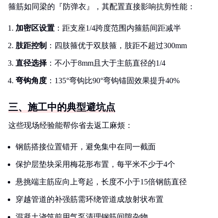
箍筋如同梁的『防弹衣』，其配置直接影响抗剪性能：
加密区设置
：距支座1/4跨度范围内箍筋间距减半
肢距控制
：四肢箍优于双肢箍，肢距不超过300mm
直径选择
：不小于8mm且大于主筋直径的1/4
弯钩角度
：135°弯钩比90°弯钩锚固效果提升40%
三、施工中的典型避坑点
这些现场经验能帮你省去返工麻烦：
钢筋搭接位置错开，避免集中在同一截面
保护层垫块采用梅花形布置，每平米不少于4个
悬挑端主筋应向上弯起，长度不小于15倍钢筋直径
穿越管道的补强筋需环绕管道成放射状布置
混凝土浇筑前用气泵清理钢筋间隙杂物