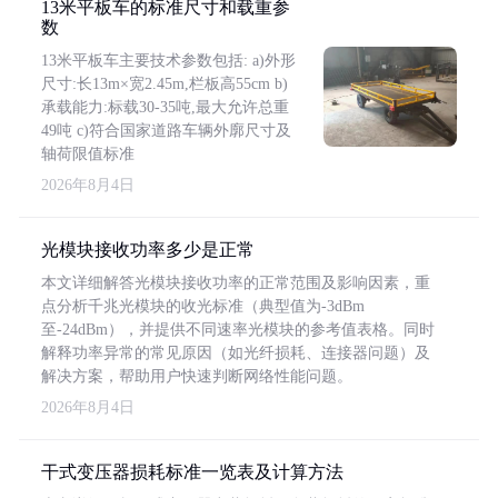
13米平板车的标准尺寸和载重参
数
13米平板车主要技术参数包括: a)外形
尺寸:长13m×宽2.45m,栏板高55cm b)
承载能力:标载30-35吨,最大允许总重
49吨 c)符合国家道路车辆外廓尺寸及
轴荷限值标准
2026年8月4日
光模块接收功率多少是正常
本文详细解答光模块接收功率的正常范围及影响因素，重
点分析千兆光模块的收光标准（典型值为-3dBm
至-24dBm），并提供不同速率光模块的参考值表格。同时
解释功率异常的常见原因（如光纤损耗、连接器问题）及
解决方案，帮助用户快速判断网络性能问题。
2026年8月4日
干式变压器损耗标准一览表及计算方法