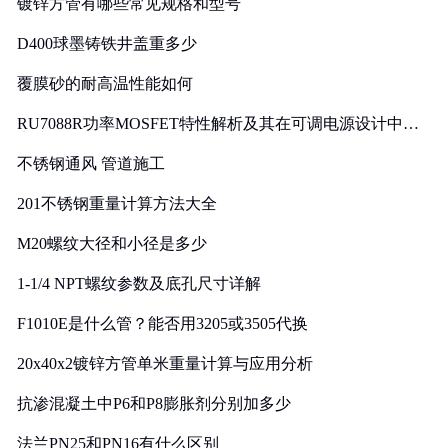
镀锌方管有哪些常见规格和型号
D400球墨铸铁井盖重多少
覆膜砂的耐高温性能如何
RU7088R功率MOSFET特性解析及其在可调电源设计中的
实践
不锈钢通风 管道施工
201不锈钢重量计算方法大全
M20螺纹大径和小径是多少
1-1/4 NPT螺纹参数及底孔尺寸详解
F1010E是什么管？能否用3205或3505代换
20x40x2镀锌方管单米重量计算与应用分析
抗渗混凝土中P6和P8膨胀剂分别加多少
法兰PN25和PN16有什么区别