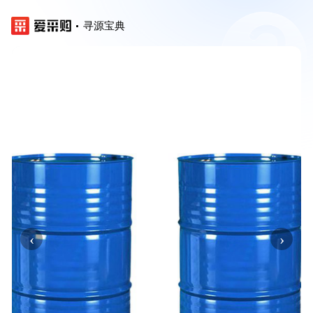
寻源宝典
‹
›