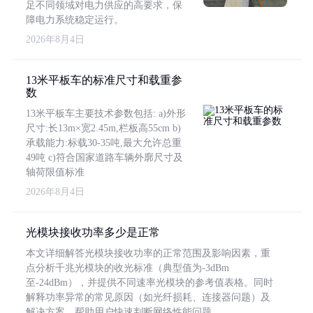
足不同领域对电力供应的高要求，保
障电力系统稳定运行。
2026年8月4日
13米平板车的标准尺寸和载重参
数
13米平板车主要技术参数包括: a)外形
尺寸:长13m×宽2.45m,栏板高55cm b)
承载能力:标载30-35吨,最大允许总重
49吨 c)符合国家道路车辆外廓尺寸及
轴荷限值标准
2026年8月4日
光模块接收功率多少是正常
本文详细解答光模块接收功率的正常范围及影响因素，重
点分析千兆光模块的收光标准（典型值为-3dBm
至-24dBm），并提供不同速率光模块的参考值表格。同时
解释功率异常的常见原因（如光纤损耗、连接器问题）及
解决方案，帮助用户快速判断网络性能问题。