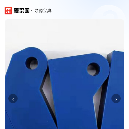
寻源宝典
‹
›