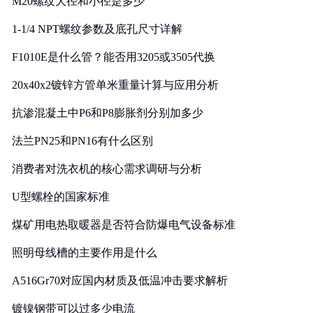
M20螺纹大径和小径是多少
1-1/4 NPT螺纹参数及底孔尺寸详解
F1010E是什么管？能否用3205或3505代换
20x40x2镀锌方管单米重量计算与应用分析
抗渗混凝土中P6和P8膨胀剂分别加多少
法兰PN25和PN16有什么区别
消费者对洗衣机的核心需求调研与分析
U型螺栓的国家标准
煤矿用电热取暖器是否符合防爆电气设备标准
照明母线槽的主要作用是什么
A516Gr70对应国内材质及低温冲击要求解析
镀镍钢带可以过多少电流