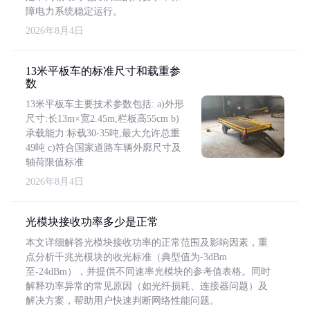
障电力系统稳定运行。
2026年8月4日
13米平板车的标准尺寸和载重参
数
13米平板车主要技术参数包括: a)外形
尺寸:长13m×宽2.45m,栏板高55cm b)
承载能力:标载30-35吨,最大允许总重
49吨 c)符合国家道路车辆外廓尺寸及
轴荷限值标准
2026年8月4日
光模块接收功率多少是正常
本文详细解答光模块接收功率的正常范围及影响因素，重
点分析千兆光模块的收光标准（典型值为-3dBm
至-24dBm），并提供不同速率光模块的参考值表格。同时
解释功率异常的常见原因（如光纤损耗、连接器问题）及
解决方案，帮助用户快速判断网络性能问题。