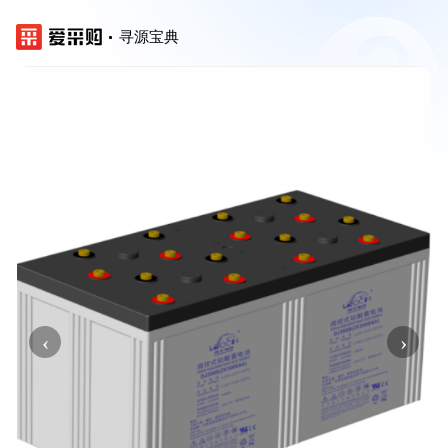
寻源宝典
‹
›