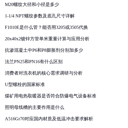
M20螺纹大径和小径是多少
1-1/4 NPT螺纹参数及底孔尺寸详解
F1010E是什么管？能否用3205或3505代换
20x40x2镀锌方管单米重量计算与应用分析
抗渗混凝土中P6和P8膨胀剂分别加多少
法兰PN25和PN16有什么区别
消费者对洗衣机的核心需求调研与分析
U型螺栓的国家标准
煤矿用电热取暖器是否符合防爆电气设备标准
照明母线槽的主要作用是什么
A516Gr70对应国内材质及低温冲击要求解析