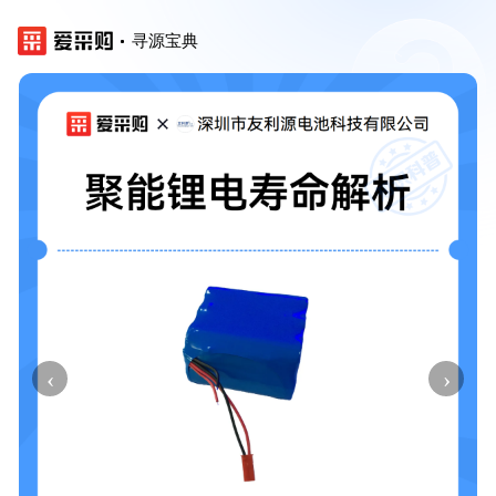
寻源宝典
‹
›