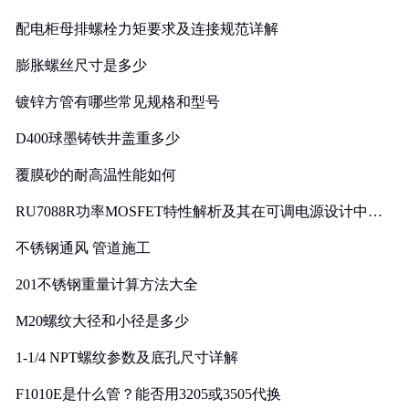
配电柜母排螺栓力矩要求及连接规范详解
膨胀螺丝尺寸是多少
镀锌方管有哪些常见规格和型号
D400球墨铸铁井盖重多少
覆膜砂的耐高温性能如何
RU7088R功率MOSFET特性解析及其在可调电源设计中的
实践
不锈钢通风 管道施工
201不锈钢重量计算方法大全
M20螺纹大径和小径是多少
1-1/4 NPT螺纹参数及底孔尺寸详解
F1010E是什么管？能否用3205或3505代换