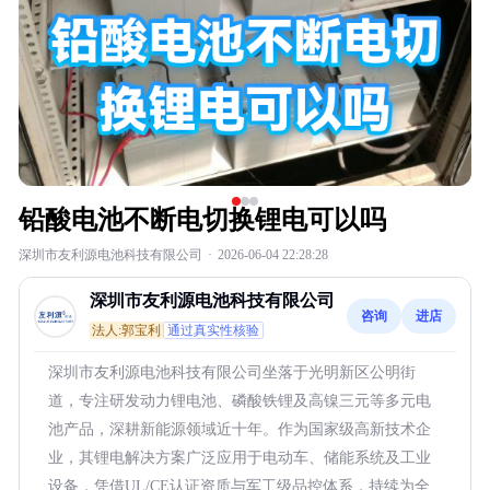
铅酸电池不断电切换锂电可以吗
深圳市友利源电池科技有限公司
·
2026-06-04 22:28:28
深圳市友利源电池科技有限公司
咨询
进店
法人:郭宝利
通过真实性核验
深圳市友利源电池科技有限公司坐落于光明新区公明街
道，专注研发动力锂电池、磷酸铁锂及高镍三元等多元电
池产品，深耕新能源领域近十年。作为国家级高新技术企
业，其锂电解决方案广泛应用于电动车、储能系统及工业
设备，凭借UL/CE认证资质与军工级品控体系，持续为全