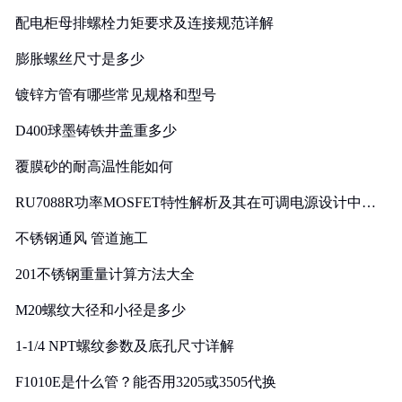
配电柜母排螺栓力矩要求及连接规范详解
膨胀螺丝尺寸是多少
镀锌方管有哪些常见规格和型号
D400球墨铸铁井盖重多少
覆膜砂的耐高温性能如何
RU7088R功率MOSFET特性解析及其在可调电源设计中的
实践
不锈钢通风 管道施工
201不锈钢重量计算方法大全
M20螺纹大径和小径是多少
1-1/4 NPT螺纹参数及底孔尺寸详解
F1010E是什么管？能否用3205或3505代换