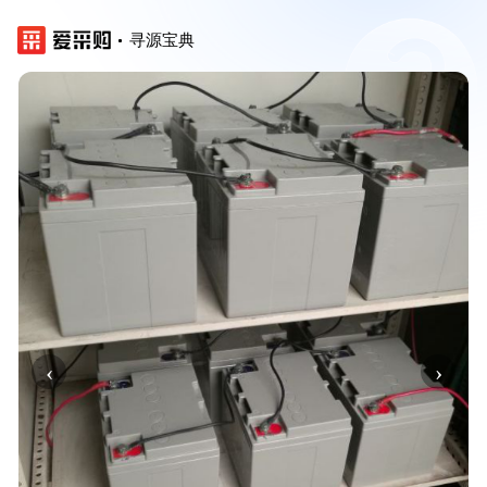
寻源宝典
‹
›