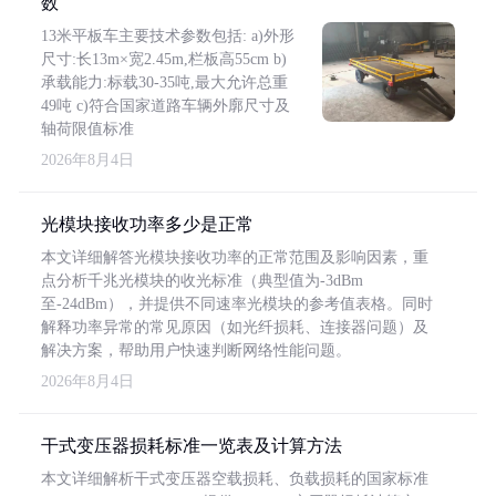
数
13米平板车主要技术参数包括: a)外形
尺寸:长13m×宽2.45m,栏板高55cm b)
承载能力:标载30-35吨,最大允许总重
49吨 c)符合国家道路车辆外廓尺寸及
轴荷限值标准
2026年8月4日
光模块接收功率多少是正常
本文详细解答光模块接收功率的正常范围及影响因素，重
点分析千兆光模块的收光标准（典型值为-3dBm
至-24dBm），并提供不同速率光模块的参考值表格。同时
解释功率异常的常见原因（如光纤损耗、连接器问题）及
解决方案，帮助用户快速判断网络性能问题。
2026年8月4日
干式变压器损耗标准一览表及计算方法
本文详细解析干式变压器空载损耗、负载损耗的国家标准