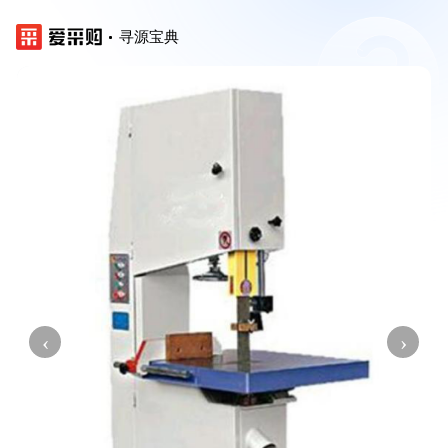
寻源宝典
‹
›