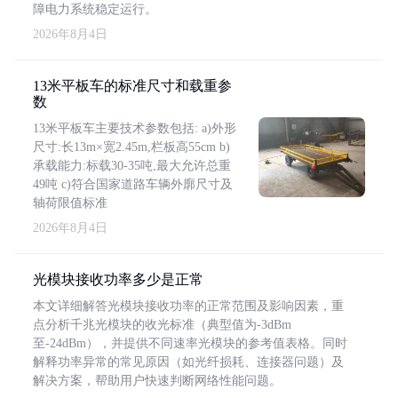
障电力系统稳定运行。
2026年8月4日
13米平板车的标准尺寸和载重参
数
13米平板车主要技术参数包括: a)外形
尺寸:长13m×宽2.45m,栏板高55cm b)
承载能力:标载30-35吨,最大允许总重
49吨 c)符合国家道路车辆外廓尺寸及
轴荷限值标准
2026年8月4日
光模块接收功率多少是正常
本文详细解答光模块接收功率的正常范围及影响因素，重
点分析千兆光模块的收光标准（典型值为-3dBm
至-24dBm），并提供不同速率光模块的参考值表格。同时
解释功率异常的常见原因（如光纤损耗、连接器问题）及
解决方案，帮助用户快速判断网络性能问题。