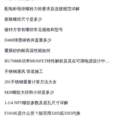
配电柜母排螺栓力矩要求及连接规范详解
膨胀螺丝尺寸是多少
镀锌方管有哪些常见规格和型号
D400球墨铸铁井盖重多少
覆膜砂的耐高温性能如何
RU7088R功率MOSFET特性解析及其在可调电源设计中的
实践
不锈钢通风 管道施工
201不锈钢重量计算方法大全
M20螺纹大径和小径是多少
1-1/4 NPT螺纹参数及底孔尺寸详解
F1010E是什么管？能否用3205或3505代换