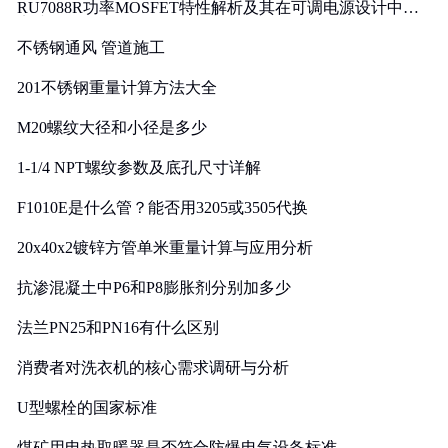
RU7088R功率MOSFET特性解析及其在可调电源设计中的
实践
不锈钢通风 管道施工
201不锈钢重量计算方法大全
M20螺纹大径和小径是多少
1-1/4 NPT螺纹参数及底孔尺寸详解
F1010E是什么管？能否用3205或3505代换
20x40x2镀锌方管单米重量计算与应用分析
抗渗混凝土中P6和P8膨胀剂分别加多少
法兰PN25和PN16有什么区别
消费者对洗衣机的核心需求调研与分析
U型螺栓的国家标准
煤矿用电热取暖器是否符合防爆电气设备标准