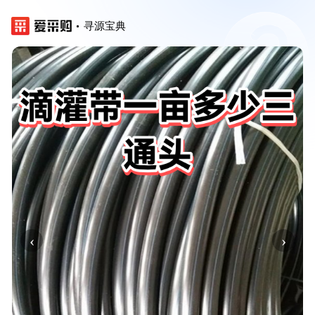
寻源宝典
‹
›