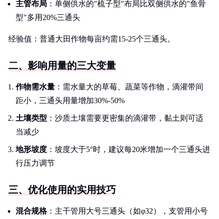
主管布局
：单侧供水的"梳子型"布局比双侧供水的"鱼骨
型"多用20%三通头
经验值：普通大田作物每亩约需15-25个三通头。
二、影响用量的三大变量
作物需水量
：需水量大的草莓、蔬菜等作物，滴灌带间
距小，三通头用量增加30%-50%
土壤类型
：沙质土壤需要更密集的滴灌带，黏土则可适
当减少
地形坡度
：坡度大于5°时，建议每20米增加一个三通头进
行压力调节
三、优化使用的实用技巧
混合规格
：主干管用大号三通头（如φ32），支管用小号