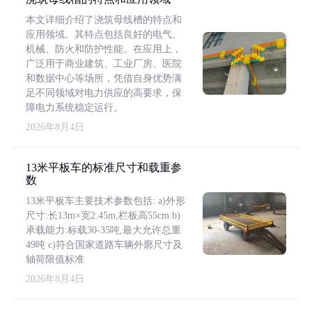
本文详细介绍了浇筑母线槽的特点和
应用领域。其特点包括良好的电气、
机械、防火和防护性能。在应用上，
广泛用于商业建筑、工业厂房、医院
和数据中心等场所，凭借自身优势满
足不同领域对电力供应的高要求，保
障电力系统稳定运行。
2026年8月4日
13米平板车的标准尺寸和载重参
数
13米平板车主要技术参数包括: a)外形
尺寸:长13m×宽2.45m,栏板高55cm b)
承载能力:标载30-35吨,最大允许总重
49吨 c)符合国家道路车辆外廓尺寸及
轴荷限值标准
2026年8月4日