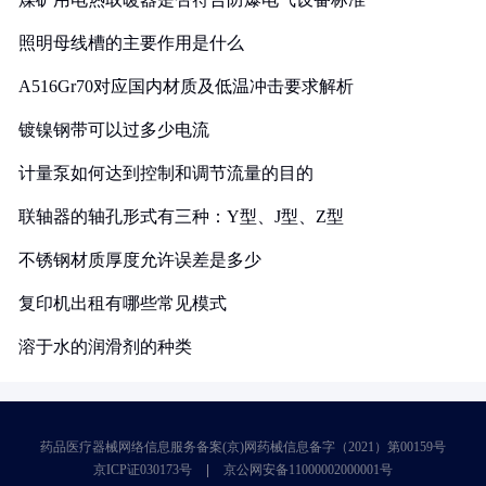
照明母线槽的主要作用是什么
A516Gr70对应国内材质及低温冲击要求解析
镀镍钢带可以过多少电流
计量泵如何达到控制和调节流量的目的
联轴器的轴孔形式有三种：Y型、J型、Z型
不锈钢材质厚度允许误差是多少
复印机出租有哪些常见模式
溶于水的润滑剂的种类
药品医疗器械网络信息服务备案(京)网药械信息备字（2021）第00159号
京ICP证030173号
京公网安备11000002000001号