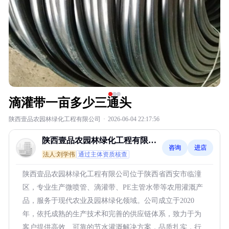
滴灌带一亩多少三通头
陕西壹品农园林绿化工程有限公司
·
2026-06-04 22:17:56
陕西壹品农园林绿化工程有限公
咨询
进店
司
法人:刘学伟
通过主体资质核查
陕西壹品农园林绿化工程有限公司位于陕西省西安市临潼
区，专业生产微喷管、滴灌带、PE主管水带等农用灌溉产
品，服务于现代农业及园林绿化领域。公司成立于2020
年，依托成熟的生产技术和完善的供应链体系，致力于为
客户提供高效、可靠的节水灌溉解决方案，品质扎实，行