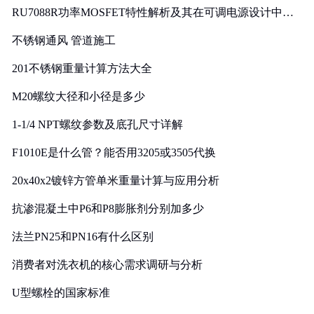
RU7088R功率MOSFET特性解析及其在可调电源设计中的
实践
不锈钢通风 管道施工
201不锈钢重量计算方法大全
M20螺纹大径和小径是多少
1-1/4 NPT螺纹参数及底孔尺寸详解
F1010E是什么管？能否用3205或3505代换
20x40x2镀锌方管单米重量计算与应用分析
抗渗混凝土中P6和P8膨胀剂分别加多少
法兰PN25和PN16有什么区别
消费者对洗衣机的核心需求调研与分析
U型螺栓的国家标准