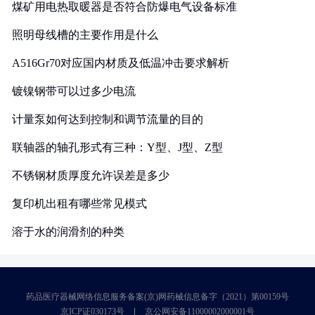
煤矿用电热取暖器是否符合防爆电气设备标准
照明母线槽的主要作用是什么
A516Gr70对应国内材质及低温冲击要求解析
镀镍钢带可以过多少电流
计量泵如何达到控制和调节流量的目的
联轴器的轴孔形式有三种：Y型、J型、Z型
不锈钢材质厚度允许误差是多少
复印机出租有哪些常见模式
溶于水的润滑剂的种类
药品医疗器械网络信息服务备案(京)网药械信息备字（2021）第00159号
京ICP证030173号
京公网安备11000002000001号