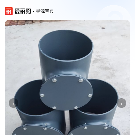
寻源宝典
‹
›