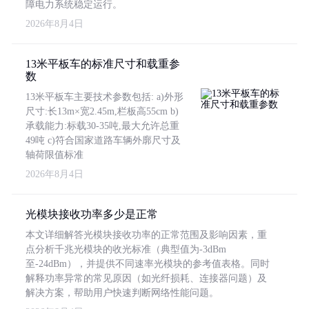
障电力系统稳定运行。
2026年8月4日
13米平板车的标准尺寸和载重参
数
13米平板车主要技术参数包括: a)外形
尺寸:长13m×宽2.45m,栏板高55cm b)
承载能力:标载30-35吨,最大允许总重
49吨 c)符合国家道路车辆外廓尺寸及
轴荷限值标准
2026年8月4日
光模块接收功率多少是正常
本文详细解答光模块接收功率的正常范围及影响因素，重
点分析千兆光模块的收光标准（典型值为-3dBm
至-24dBm），并提供不同速率光模块的参考值表格。同时
解释功率异常的常见原因（如光纤损耗、连接器问题）及
解决方案，帮助用户快速判断网络性能问题。