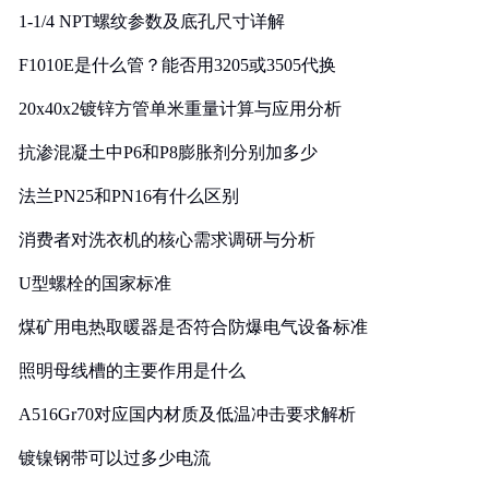
1-1/4 NPT螺纹参数及底孔尺寸详解
F1010E是什么管？能否用3205或3505代换
20x40x2镀锌方管单米重量计算与应用分析
抗渗混凝土中P6和P8膨胀剂分别加多少
法兰PN25和PN16有什么区别
消费者对洗衣机的核心需求调研与分析
U型螺栓的国家标准
煤矿用电热取暖器是否符合防爆电气设备标准
照明母线槽的主要作用是什么
A516Gr70对应国内材质及低温冲击要求解析
镀镍钢带可以过多少电流