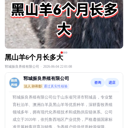
黑山羊6个月长多大
郓城振良养殖有限公司
·
2026-06-04 22:01:08
郓城振良养殖有限公司
咨询
进店
法人:孙和影
通过真实性核验
郓城振良养殖有限公司位于山东省菏泽市郓城县，专业繁
育杜泊羊、澳洲白羊及黑山羊等优质种羊，深耕畜牧养殖
领域多年，拥有现代化养殖技术和成熟供应链体系。公司
成立于2020年，依托鲁西地区产业优势，严格遵循国家标
准开展种畜培育与销售，为养殖户提供优质种源保障。