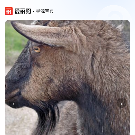
寻源宝典
‹
›