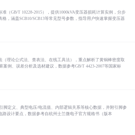
/T 10228-2015），提供1000kVA变压器损耗计算实例，分步
，涵盖SCB10/SCB13等常见型号参数，指导用户快速掌握变压器
法（理论公式法、查表法、在线工具法），重点解析了黄铜棒密度取
计算案例、误差分析及选材建议，数据参考GB/T 4423-2007等国家标
括各引脚定义、典型电压/电流值、内部逻辑关系等核心数据，并附引脚参
电路设计要点，数据参考自杭州士兰微电子官方规格书（版本