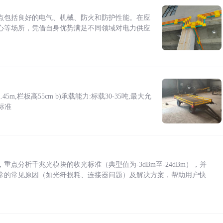
点包括良好的电气、机械、防火和防护性能。在应
心等场所，凭借自身优势满足不同领域对电力供应
5m,栏板高55cm b)承载能力:标载30-35吨,最大允
标准
点分析千兆光模块的收光标准（典型值为-3dBm至-24dBm），并
常的常见原因（如光纤损耗、连接器问题）及解决方案，帮助用户快