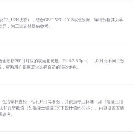
_1/2H状态），结合GB/T 5231-2012标准数据，详细分析其力学
差异，为工业选材提供参考。
砂200目对应的表面粗糙度（Ra 3.2-6.3μm），并对比不同目数
业实践，帮助用户根据需求选择合适的喷砂参数。
力，包括螺杆直径、钻孔尺寸等参数，并依据专业标准（如《混凝土结
方法和典型数值（如混凝土强度C30下设计值约80kN）。内容涵盖安装
员参考。