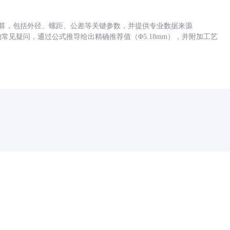
底孔计算，包括外径、螺距、公差等关键参数，并提供专业数据来源
孔尺寸的常见疑问，通过公式推导给出精确推荐值（Φ5.18mm），并附加工艺
药品医疗器械网络信息服务备案(京)网药械信息备字（2021）第00159号
京ICP证030173号
京公网安备11000002000001号