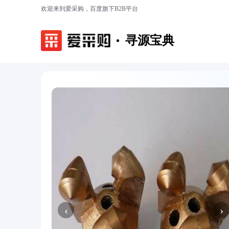
欢迎来到爱采购，百度旗下B2B平台
寻源宝典
‹
›