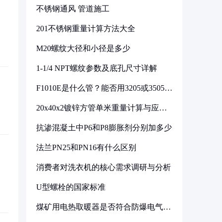
不锈钢通风 管道施工
201不锈钢重量计算方法大全
M20螺纹大径和小径是多少
1-1/4 NPT螺纹参数及底孔尺寸详解
F1010E是什么管？能否用3205或3505代
换
20x40x2镀锌方管单米重量计算与应用
分析
抗渗混凝土中P6和P8膨胀剂分别加多少
法兰PN25和PN16有什么区别
消费者对洗衣机的核心需求调研与分析
U型螺栓的国家标准
煤矿用电热取暖器是否符合防爆电气设
备标准