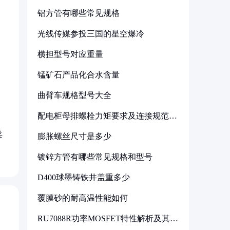
铝方管有哪些常见规格
光线传媒参投三国的星空爆冷
横担型号对应重量
锰矿石产品化合水含量
曲臂车规格型号大全
配电柜母排螺栓力矩要求及连接规范详
解
采
膨胀螺丝尺寸是多少
镀锌方管有哪些常见规格和型号
D400球墨铸铁井盖重多少
覆膜砂的耐高温性能如何
RU7088R功率MOSFET特性解析及其在
可调电源设计中的实践