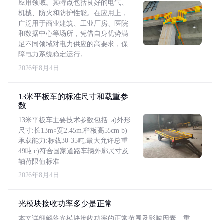
应用领域。其特点包括良好的电气、
机械、防火和防护性能。在应用上，
广泛用于商业建筑、工业厂房、医院
和数据中心等场所，凭借自身优势满
足不同领域对电力供应的高要求，保
障电力系统稳定运行。
2026年8月4日
13米平板车的标准尺寸和载重参
数
13米平板车主要技术参数包括: a)外形
尺寸:长13m×宽2.45m,栏板高55cm b)
承载能力:标载30-35吨,最大允许总重
49吨 c)符合国家道路车辆外廓尺寸及
轴荷限值标准
2026年8月4日
光模块接收功率多少是正常
本文详细解答光模块接收功率的正常范围及影响因素，重