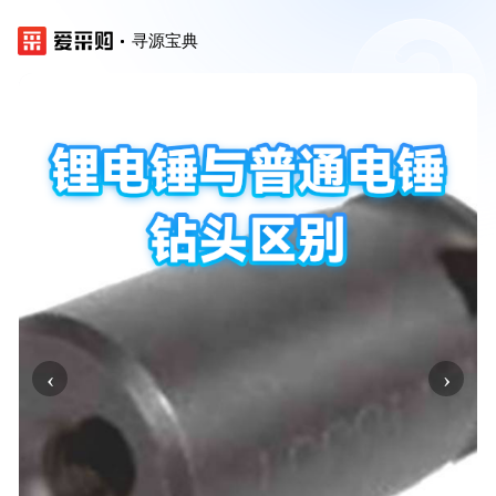
寻源宝典
‹
›