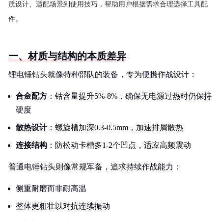
质设计、适配场景到使用技巧，帮助用户根据需求合理选择工具配
件。
一、材质与结构的本质差异
锂电锤钻头就像特种部队的装备，专为便携作战设计：
合金配方
：钴含量提升5%-8%，确保无电源过热时仍保持
硬度
散热设计
：螺旋槽加深0.3-0.5mm，加速排屑散热
连接结构
：防松动卡槽多1-2个凹点，适应高频震动
普通电锤钻头则像常规军备，追求持续作战能力：
侧重耐磨而非耐高温
整体更粗壮以对抗连续振动