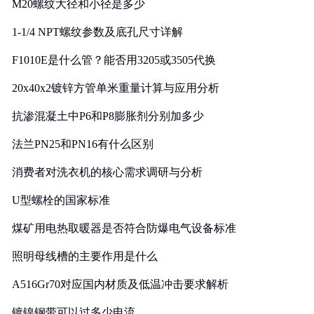
M20螺纹大径和小径是多少
1-1/4 NPT螺纹参数及底孔尺寸详解
F1010E是什么管？能否用3205或3505代换
20x40x2镀锌方管单米重量计算与应用分析
抗渗混凝土中P6和P8膨胀剂分别加多少
法兰PN25和PN16有什么区别
消费者对洗衣机的核心需求调研与分析
U型螺栓的国家标准
煤矿用电热取暖器是否符合防爆电气设备标准
照明母线槽的主要作用是什么
A516Gr70对应国内材质及低温冲击要求解析
镀镍钢带可以过多少电流