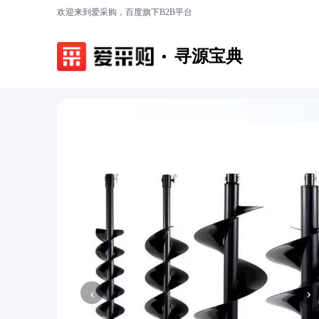
欢迎来到爱采购，百度旗下B2B平台
寻源宝典
‹
›