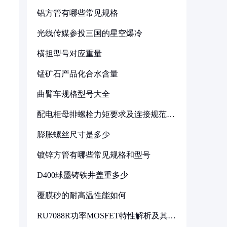
铝方管有哪些常见规格
光线传媒参投三国的星空爆冷
横担型号对应重量
锰矿石产品化合水含量
曲臂车规格型号大全
配电柜母排螺栓力矩要求及连接规范详
解
膨胀螺丝尺寸是多少
镀锌方管有哪些常见规格和型号
D400球墨铸铁井盖重多少
覆膜砂的耐高温性能如何
RU7088R功率MOSFET特性解析及其在
可调电源设计中的实践