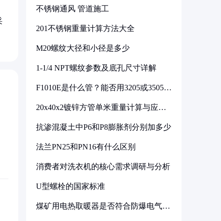
不锈钢通风 管道施工
采
201不锈钢重量计算方法大全
M20螺纹大径和小径是多少
1-1/4 NPT螺纹参数及底孔尺寸详解
F1010E是什么管？能否用3205或3505代
换
20x40x2镀锌方管单米重量计算与应用
分析
抗渗混凝土中P6和P8膨胀剂分别加多少
法兰PN25和PN16有什么区别
消费者对洗衣机的核心需求调研与分析
U型螺栓的国家标准
煤矿用电热取暖器是否符合防爆电气设
备标准