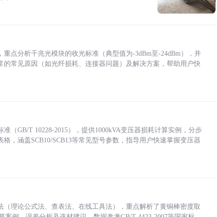
点分析千兆光模块的收光标准（典型值为-3dBm至-24dBm），并
常的常见原因（如光纤损耗、连接器问题）及解决方案，帮助用户快
/T 10228-2015），提供1000kVA变压器损耗计算实例，分步
，涵盖SCB10/SCB13等常见型号参数，指导用户快速掌握变压器
法（理论公式法、查表法、在线工具法），重点解析了黄铜棒密度取
计算案例、误差分析及选材建议，数据参考GB/T 4423-2007等国家标