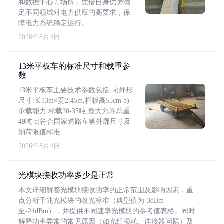
和数据中心等场所，凭借自身优势满
足不同领域对电力供应的高要求，保
障电力系统稳定运行。
2026年8月4日
13米平板车的标准尺寸和载重参
数
13米平板车主要技术参数包括: a)外形
尺寸:长13m×宽2.45m,栏板高55cm b)
承载能力:标载30-35吨,最大允许总重
49吨 c)符合国家道路车辆外廓尺寸及
轴荷限值标准
2026年8月4日
光模块接收功率多少是正常
本文详细解答光模块接收功率的正常范围及影响因素，重
点分析千兆光模块的收光标准（典型值为-3dBm
至-24dBm），并提供不同速率光模块的参考值表格。同时
解释功率异常的常见原因（如光纤损耗、连接器问题）及