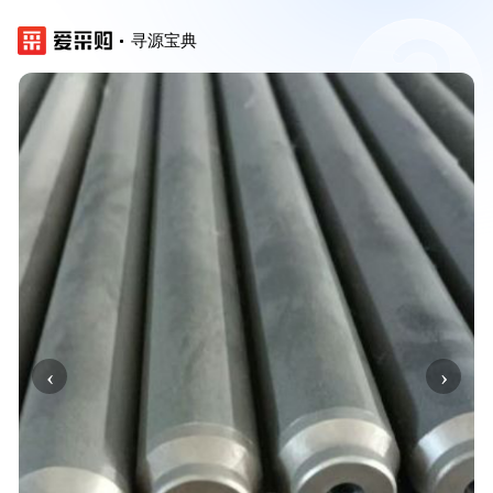
寻源宝典
‹
›