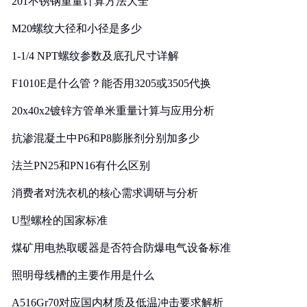
201不锈钢重量计算方法大全
M20螺纹大径和小径是多少
1-1/4 NPT螺纹参数及底孔尺寸详解
F1010E是什么管？能否用3205或3505代换
20x40x2镀锌方管单米重量计算与应用分析
抗渗混凝土中P6和P8膨胀剂分别加多少
法兰PN25和PN16有什么区别
消费者对洗衣机的核心需求调研与分析
U型螺栓的国家标准
煤矿用电热取暖器是否符合防爆电气设备标准
照明母线槽的主要作用是什么
A516Gr70对应国内材质及低温冲击要求解析