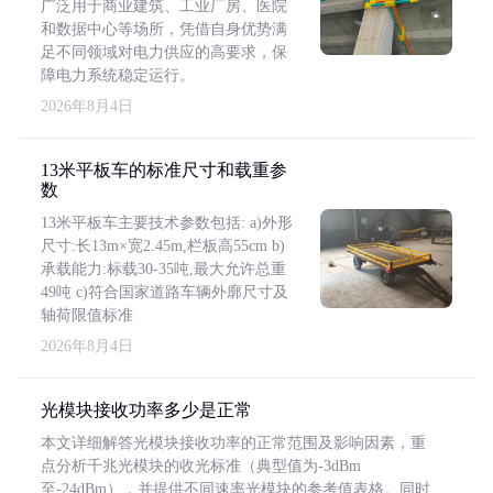
广泛用于商业建筑、工业厂房、医院
和数据中心等场所，凭借自身优势满
足不同领域对电力供应的高要求，保
障电力系统稳定运行。
2026年8月4日
13米平板车的标准尺寸和载重参
数
13米平板车主要技术参数包括: a)外形
尺寸:长13m×宽2.45m,栏板高55cm b)
承载能力:标载30-35吨,最大允许总重
49吨 c)符合国家道路车辆外廓尺寸及
轴荷限值标准
2026年8月4日
光模块接收功率多少是正常
本文详细解答光模块接收功率的正常范围及影响因素，重
点分析千兆光模块的收光标准（典型值为-3dBm
至-24dBm），并提供不同速率光模块的参考值表格。同时