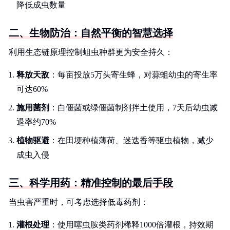
降低成虫数量
二、生物防治：自然平衡的智慧选择
利用生态链原理控制蛆虫种群更为安全持久：
释放天敌
：每亩投放5万头寄生蜂，对蒜蛆幼虫的寄生率
可达60%
施用菌剂
：白僵菌或绿僵菌制剂拌土使用，7天后幼虫减
退率约70%
植物驱避
：在田埂种植薄荷、迷迭香等驱虫植物，减少
成虫入侵
三、科学用药：精准控制的最后手段
当虫害严重时，可考虑选择低毒药剂：
灌根处理
：使用噻虫胺类药剂稀释1000倍灌根，持效期