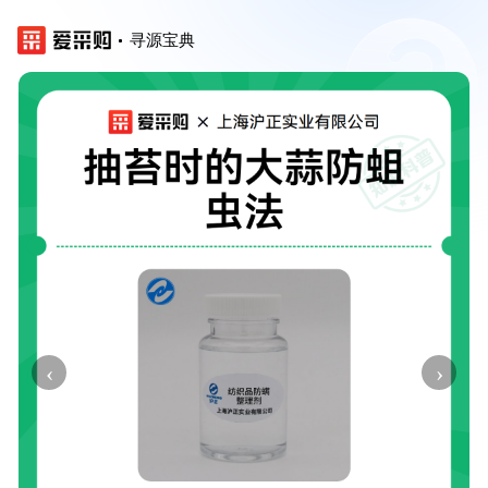
寻源宝典
‹
›