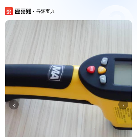
寻源宝典
‹
›