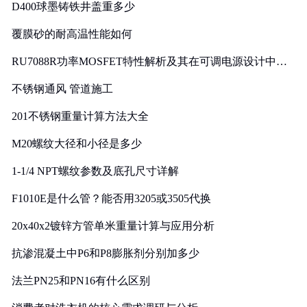
D400球墨铸铁井盖重多少
覆膜砂的耐高温性能如何
RU7088R功率MOSFET特性解析及其在可调电源设计中的
实践
不锈钢通风 管道施工
201不锈钢重量计算方法大全
M20螺纹大径和小径是多少
1-1/4 NPT螺纹参数及底孔尺寸详解
F1010E是什么管？能否用3205或3505代换
20x40x2镀锌方管单米重量计算与应用分析
抗渗混凝土中P6和P8膨胀剂分别加多少
法兰PN25和PN16有什么区别