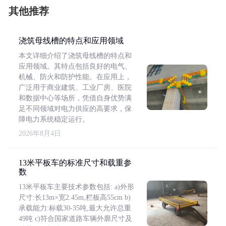
其他推荐
浇筑母线槽的特点和应用领域
本文详细介绍了浇筑母线槽的特点和
应用领域。其特点包括良好的电气、
机械、防火和防护性能。在应用上，
广泛用于商业建筑、工业厂房、医院
和数据中心等场所，凭借自身优势满
足不同领域对电力供应的高要求，保
障电力系统稳定运行。
2026年8月4日
13米平板车的标准尺寸和载重参
数
13米平板车主要技术参数包括: a)外形
尺寸:长13m×宽2.45m,栏板高55cm b)
承载能力:标载30-35吨,最大允许总重
49吨 c)符合国家道路车辆外廓尺寸及