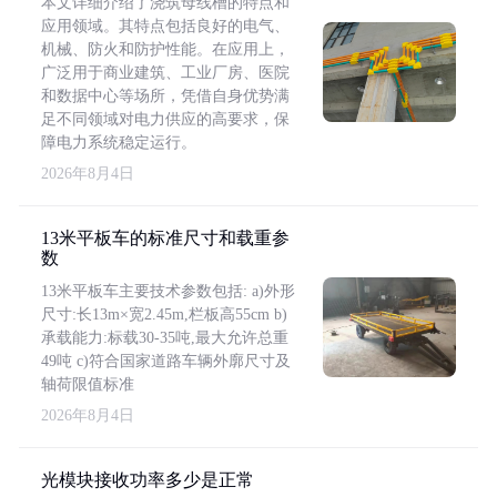
本文详细介绍了浇筑母线槽的特点和
应用领域。其特点包括良好的电气、
机械、防火和防护性能。在应用上，
广泛用于商业建筑、工业厂房、医院
和数据中心等场所，凭借自身优势满
足不同领域对电力供应的高要求，保
障电力系统稳定运行。
2026年8月4日
13米平板车的标准尺寸和载重参
数
13米平板车主要技术参数包括: a)外形
尺寸:长13m×宽2.45m,栏板高55cm b)
承载能力:标载30-35吨,最大允许总重
49吨 c)符合国家道路车辆外廓尺寸及
轴荷限值标准
2026年8月4日
光模块接收功率多少是正常