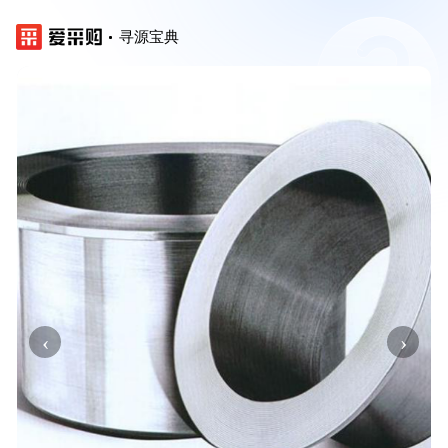
寻源宝典
‹
›