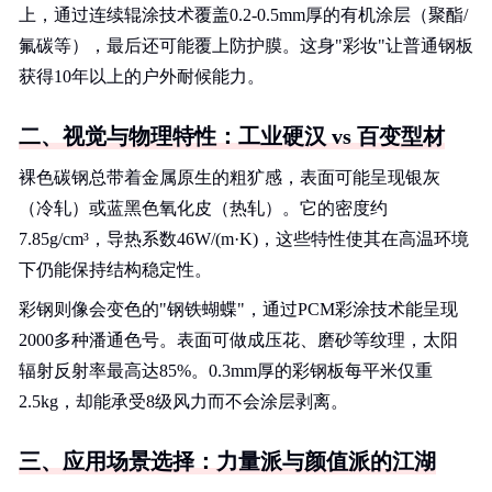
上，通过连续辊涂技术覆盖0.2-0.5mm厚的有机涂层（聚酯/
氟碳等），最后还可能覆上防护膜。这身"彩妆"让普通钢板
获得10年以上的户外耐候能力。
二、视觉与物理特性：工业硬汉 vs 百变型材
裸色碳钢总带着金属原生的粗犷感，表面可能呈现银灰
（冷轧）或蓝黑色氧化皮（热轧）。它的密度约
7.85g/cm³，导热系数46W/(m·K)，这些特性使其在高温环境
下仍能保持结构稳定性。
彩钢则像会变色的"钢铁蝴蝶"，通过PCM彩涂技术能呈现
2000多种潘通色号。表面可做成压花、磨砂等纹理，太阳
辐射反射率最高达85%。0.3mm厚的彩钢板每平米仅重
2.5kg，却能承受8级风力而不会涂层剥离。
三、应用场景选择：力量派与颜值派的江湖