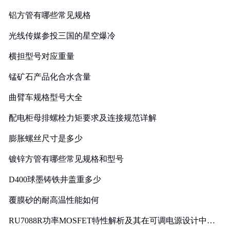
铝方管有哪些常见规格
光线传媒参投三国的星空爆冷
横担型号对应重量
锰矿石产品化合水含量
曲臂车规格型号大全
配电柜母排螺栓力矩要求及连接规范详解
膨胀螺丝尺寸是多少
镀锌方管有哪些常见规格和型号
D400球墨铸铁井盖重多少
覆膜砂的耐高温性能如何
RU7088R功率MOSFET特性解析及其在可调电源设计中的
实践