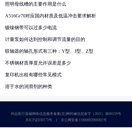
照明母线槽的主要作用是什么
A516Gr70对应国内材质及低温冲击要求解析
镀镍钢带可以过多少电流
计量泵如何达到控制和调节流量的目的
联轴器的轴孔形式有三种：Y型、J型、Z型
不锈钢材质厚度允许误差是多少
复印机出租有哪些常见模式
溶于水的润滑剂的种类
药品医疗器械网络信息服务备案(京)网药械信息备字（2021）第00159号
京ICP证030173号
京公网安备11000002000001号