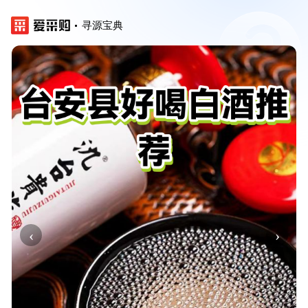
寻源宝典
‹
›