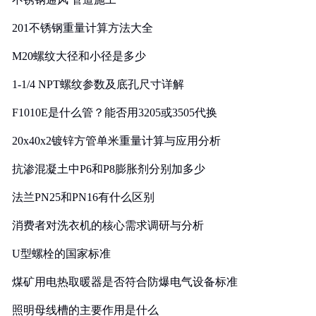
201不锈钢重量计算方法大全
M20螺纹大径和小径是多少
1-1/4 NPT螺纹参数及底孔尺寸详解
F1010E是什么管？能否用3205或3505代换
20x40x2镀锌方管单米重量计算与应用分析
抗渗混凝土中P6和P8膨胀剂分别加多少
法兰PN25和PN16有什么区别
消费者对洗衣机的核心需求调研与分析
U型螺栓的国家标准
煤矿用电热取暖器是否符合防爆电气设备标准
照明母线槽的主要作用是什么