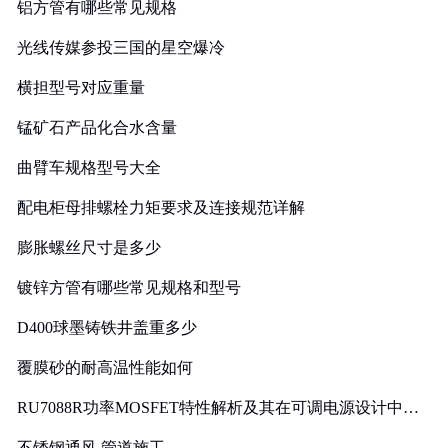
铝方管有哪些常见规格
光线传媒参投三国的星空爆冷
横担型号对应重量
锰矿石产品化合水含量
曲臂车规格型号大全
配电柜母排螺栓力矩要求及连接规范详解
膨胀螺丝尺寸是多少
镀锌方管有哪些常见规格和型号
D400球墨铸铁井盖重多少
覆膜砂的耐高温性能如何
RU7088R功率MOSFET特性解析及其在可调电源设计中的
实践
不锈钢通风 管道施工