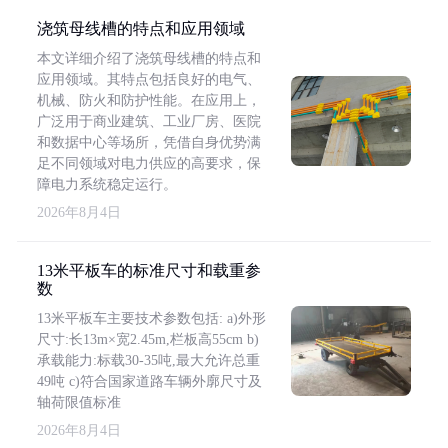
浇筑母线槽的特点和应用领域
本文详细介绍了浇筑母线槽的特点和
应用领域。其特点包括良好的电气、
机械、防火和防护性能。在应用上，
广泛用于商业建筑、工业厂房、医院
和数据中心等场所，凭借自身优势满
足不同领域对电力供应的高要求，保
障电力系统稳定运行。
2026年8月4日
13米平板车的标准尺寸和载重参
数
13米平板车主要技术参数包括: a)外形
尺寸:长13m×宽2.45m,栏板高55cm b)
承载能力:标载30-35吨,最大允许总重
49吨 c)符合国家道路车辆外廓尺寸及
轴荷限值标准
2026年8月4日