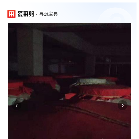
寻源宝典
‹
›