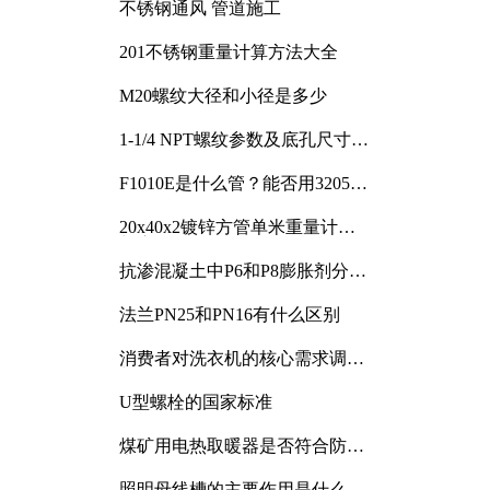
不锈钢通风 管道施工
201不锈钢重量计算方法大全
M20螺纹大径和小径是多少
1-1/4 NPT螺纹参数及底孔尺寸详
解
F1010E是什么管？能否用3205或
3505代换
20x40x2镀锌方管单米重量计算
与应用分析
抗渗混凝土中P6和P8膨胀剂分别
加多少
法兰PN25和PN16有什么区别
消费者对洗衣机的核心需求调研
与分析
U型螺栓的国家标准
煤矿用电热取暖器是否符合防爆
电气设备标准
照明母线槽的主要作用是什么