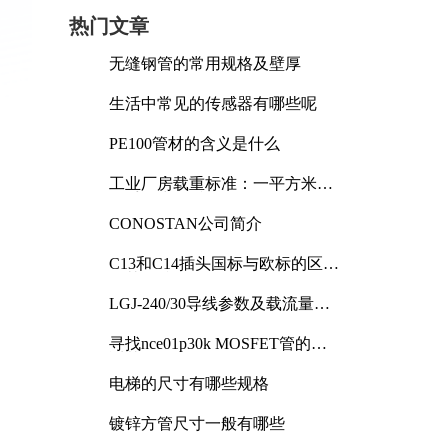
热门文章
无缝钢管的常用规格及壁厚
生活中常见的传感器有哪些呢
PE100管材的含义是什么
工业厂房载重标准：一平方米能
承受多少公斤
CONOSTAN公司简介
C13和C14插头国标与欧标的区别
及其标准解析
LGJ-240/30导线参数及载流量解
析
寻找nce01p30k MOSFET管的合
适替代型号
电梯的尺寸有哪些规格
镀锌方管尺寸一般有哪些