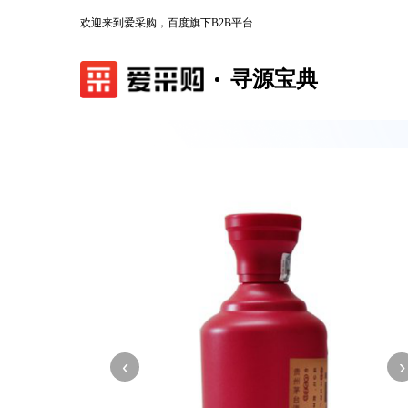
欢迎来到爱采购，百度旗下B2B平台
寻源宝典
‹
›