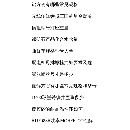
铝方管有哪些常见规格
光线传媒参投三国的星空爆冷
横担型号对应重量
锰矿石产品化合水含量
曲臂车规格型号大全
配电柜母排螺栓力矩要求及连接
规范详解
膨胀螺丝尺寸是多少
镀锌方管有哪些常见规格和型号
D400球墨铸铁井盖重多少
覆膜砂的耐高温性能如何
RU7088R功率MOSFET特性解析
及其在可调电源设计中的实践