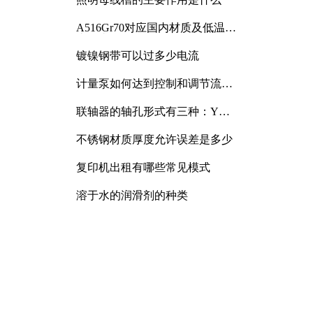
A516Gr70对应国内材质及低温冲
击要求解析
镀镍钢带可以过多少电流
计量泵如何达到控制和调节流量
的目的
联轴器的轴孔形式有三种：Y
型、J型、Z型
不锈钢材质厚度允许误差是多少
复印机出租有哪些常见模式
溶于水的润滑剂的种类