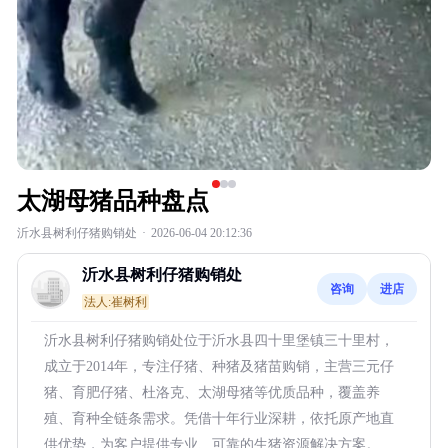
太湖母猪品种盘点
沂水县树利仔猪购销处
·
2026-06-04 20:12:36
沂水县树利仔猪购销处
咨询
进店
法人:崔树利
沂水县树利仔猪购销处位于沂水县四十里堡镇三十里村，
成立于2014年，专注仔猪、种猪及猪苗购销，主营三元仔
猪、育肥仔猪、杜洛克、太湖母猪等优质品种，覆盖养
殖、育种全链条需求。凭借十年行业深耕，依托原产地直
供优势，为客户提供专业、可靠的生猪资源解决方案。