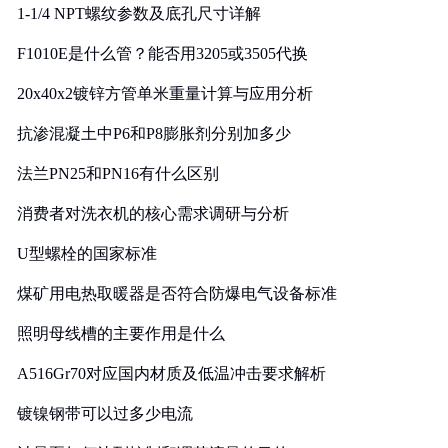
1-1/4 NPT螺纹参数及底孔尺寸详解
F1010E是什么管？能否用3205或3505代换
20x40x2镀锌方管单米重量计算与应用分析
抗渗混凝土中P6和P8膨胀剂分别加多少
法兰PN25和PN16有什么区别
消费者对洗衣机的核心需求调研与分析
U型螺栓的国家标准
煤矿用电热取暖器是否符合防爆电气设备标准
照明母线槽的主要作用是什么
A516Gr70对应国内材质及低温冲击要求解析
镀镍钢带可以过多少电流