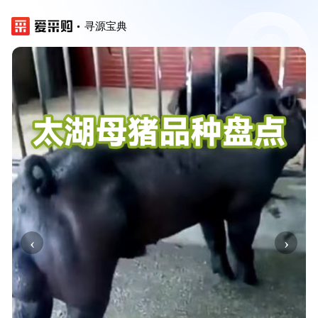
寻源宝典
‹
›