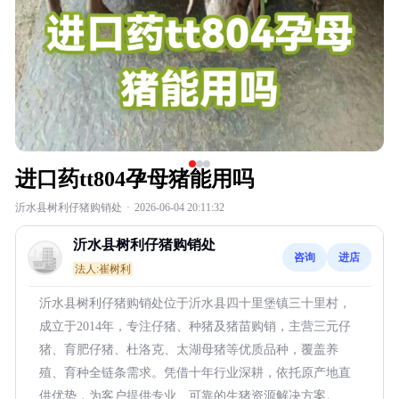
进口药tt804孕母猪能用吗
沂水县树利仔猪购销处
·
2026-06-04 20:11:32
沂水县树利仔猪购销处
咨询
进店
法人:崔树利
沂水县树利仔猪购销处位于沂水县四十里堡镇三十里村，
成立于2014年，专注仔猪、种猪及猪苗购销，主营三元仔
猪、育肥仔猪、杜洛克、太湖母猪等优质品种，覆盖养
殖、育种全链条需求。凭借十年行业深耕，依托原产地直
供优势，为客户提供专业、可靠的生猪资源解决方案。