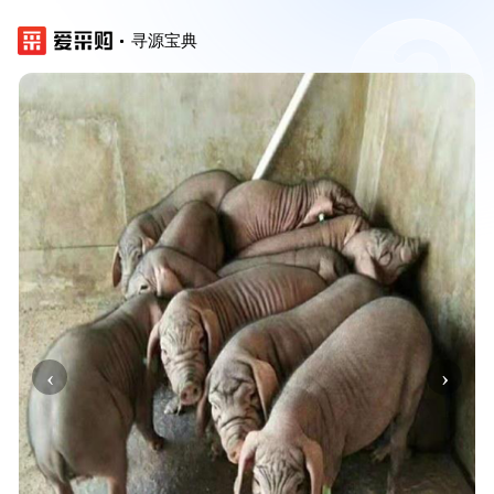
寻源宝典
‹
›