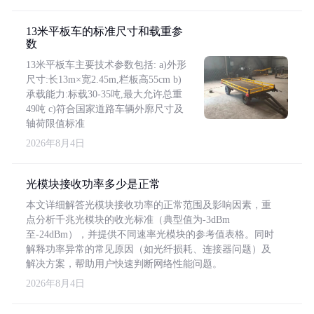
13米平板车的标准尺寸和载重参
数
13米平板车主要技术参数包括: a)外形
尺寸:长13m×宽2.45m,栏板高55cm b)
承载能力:标载30-35吨,最大允许总重
49吨 c)符合国家道路车辆外廓尺寸及
轴荷限值标准
2026年8月4日
光模块接收功率多少是正常
本文详细解答光模块接收功率的正常范围及影响因素，重
点分析千兆光模块的收光标准（典型值为-3dBm
至-24dBm），并提供不同速率光模块的参考值表格。同时
解释功率异常的常见原因（如光纤损耗、连接器问题）及
解决方案，帮助用户快速判断网络性能问题。
2026年8月4日