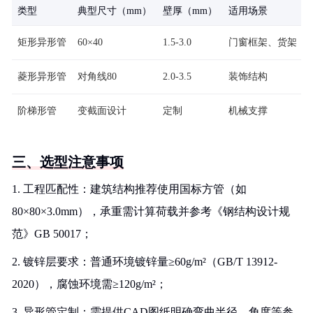
类型
典型尺寸（mm）
壁厚（mm）
适用场景
矩形异形管
60×40
1.5-3.0
门窗框架、货架
菱形异形管
对角线80
2.0-3.5
装饰结构
阶梯形管
变截面设计
定制
机械支撑
三、选型注意事项
1. 工程匹配性：建筑结构推荐使用国标方管（如
80×80×3.0mm），承重需计算荷载并参考《钢结构设计规
范》GB 50017；
2. 镀锌层要求：普通环境镀锌量≥60g/m²（GB/T 13912-
2020），腐蚀环境需≥120g/m²；
3. 异形管定制：需提供CAD图纸明确弯曲半径、角度等参