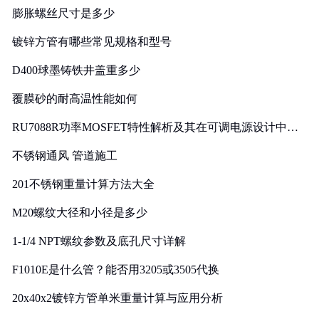
膨胀螺丝尺寸是多少
镀锌方管有哪些常见规格和型号
D400球墨铸铁井盖重多少
覆膜砂的耐高温性能如何
RU7088R功率MOSFET特性解析及其在可调电源设计中的
实践
不锈钢通风 管道施工
201不锈钢重量计算方法大全
M20螺纹大径和小径是多少
1-1/4 NPT螺纹参数及底孔尺寸详解
F1010E是什么管？能否用3205或3505代换
20x40x2镀锌方管单米重量计算与应用分析