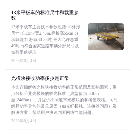
13米平板车的标准尺寸和载重参
数
13米平板车主要技术参数包括: a)外形
尺寸:长13m×宽2.45m,栏板高55cm b)
承载能力:标载30-35吨,最大允许总重
49吨 c)符合国家道路车辆外廓尺寸及
轴荷限值标准
2026年8月4日
光模块接收功率多少是正常
本文详细解答光模块接收功率的正常范围及影响因素，重
点分析千兆光模块的收光标准（典型值为-3dBm
至-24dBm），并提供不同速率光模块的参考值表格。同时
解释功率异常的常见原因（如光纤损耗、连接器问题）及
解决方案，帮助用户快速判断网络性能问题。
2026年8月4日