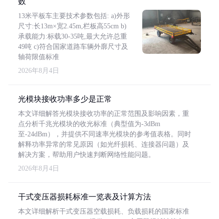
数
13米平板车主要技术参数包括: a)外形
尺寸:长13m×宽2.45m,栏板高55cm b)
承载能力:标载30-35吨,最大允许总重
49吨 c)符合国家道路车辆外廓尺寸及
轴荷限值标准
2026年8月4日
光模块接收功率多少是正常
本文详细解答光模块接收功率的正常范围及影响因素，重
点分析千兆光模块的收光标准（典型值为-3dBm
至-24dBm），并提供不同速率光模块的参考值表格。同时
解释功率异常的常见原因（如光纤损耗、连接器问题）及
解决方案，帮助用户快速判断网络性能问题。
2026年8月4日
干式变压器损耗标准一览表及计算方法
本文详细解析干式变压器空载损耗、负载损耗的国家标准