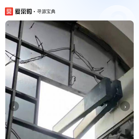
寻源宝典
‹
›