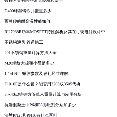
镀锌方管有哪些常见规格和型号
D400球墨铸铁井盖重多少
覆膜砂的耐高温性能如何
RU7088R功率MOSFET特性解析及其在可调电源设计中的
实践
不锈钢通风 管道施工
201不锈钢重量计算方法大全
M20螺纹大径和小径是多少
1-1/4 NPT螺纹参数及底孔尺寸详解
F1010E是什么管？能否用3205或3505代换
20x40x2镀锌方管单米重量计算与应用分析
抗渗混凝土中P6和P8膨胀剂分别加多少
法兰PN25和PN16有什么区别