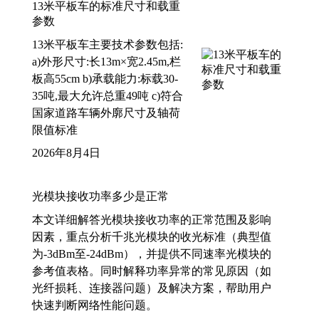
13米平板车的标准尺寸和载重
参数
13米平板车主要技术参数包括:
a)外形尺寸:长13m×宽2.45m,栏
板高55cm b)承载能力:标载30-
35吨,最大允许总重49吨 c)符合
国家道路车辆外廓尺寸及轴荷
限值标准
2026年8月4日
光模块接收功率多少是正常
本文详细解答光模块接收功率的正常范围及影响
因素，重点分析千兆光模块的收光标准（典型值
为-3dBm至-24dBm），并提供不同速率光模块的
参考值表格。同时解释功率异常的常见原因（如
光纤损耗、连接器问题）及解决方案，帮助用户
快速判断网络性能问题。