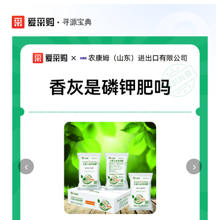
寻源宝典
‹
›