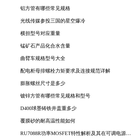
铝方管有哪些常见规格
光线传媒参投三国的星空爆冷
横担型号对应重量
锰矿石产品化合水含量
曲臂车规格型号大全
配电柜母排螺栓力矩要求及连接规范详解
膨胀螺丝尺寸是多少
镀锌方管有哪些常见规格和型号
D400球墨铸铁井盖重多少
覆膜砂的耐高温性能如何
RU7088R功率MOSFET特性解析及其在可调电源设
计中的实践