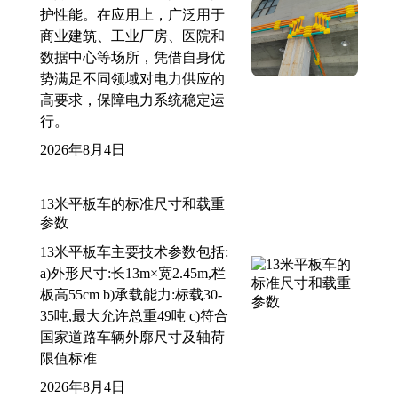
护性能。在应用上，广泛用于
商业建筑、工业厂房、医院和
数据中心等场所，凭借自身优
势满足不同领域对电力供应的
高要求，保障电力系统稳定运
行。
2026年8月4日
13米平板车的标准尺寸和载重
参数
13米平板车主要技术参数包括:
a)外形尺寸:长13m×宽2.45m,栏
板高55cm b)承载能力:标载30-
35吨,最大允许总重49吨 c)符合
国家道路车辆外廓尺寸及轴荷
限值标准
2026年8月4日