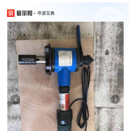
寻源宝典
‹
›