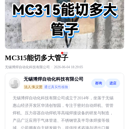
MC315能切多大管子
无锡博焊自动化科技有限公司
·
2026-06-04 18:29:05
无锡博焊自动化科技有限公司
咨询
进店
法人:朱义贤
通过真实性核验
无锡博焊自动化科技有限公司成立于2014年，坐落于无锡
惠山经济开发区华清创智园，专注于密封自动焊机、管管
焊机、压力容器自动焊机等高端焊接设备的研发与制造，
产品广泛应用于气体管道、不锈钢管及半导体焊接等领
域。公司拥有自主研发能力，提供技术咨询与进出口服