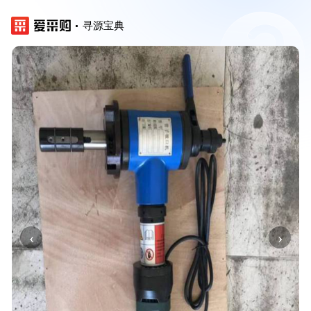
寻源宝典
‹
›