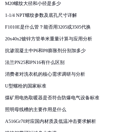
M20螺纹大径和小径是多少
1-1/4 NPT螺纹参数及底孔尺寸详解
F1010E是什么管？能否用3205或3505代换
20x40x2镀锌方管单米重量计算与应用分析
抗渗混凝土中P6和P8膨胀剂分别加多少
法兰PN25和PN16有什么区别
消费者对洗衣机的核心需求调研与分析
U型螺栓的国家标准
煤矿用电热取暖器是否符合防爆电气设备标准
照明母线槽的主要作用是什么
A516Gr70对应国内材质及低温冲击要求解析