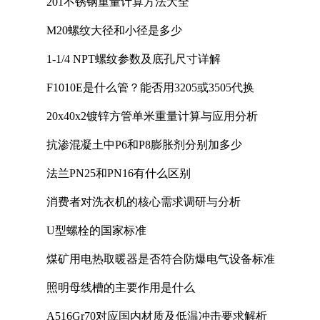
201不锈钢重量计算方法大全
M20螺纹大径和小径是多少
1-1/4 NPT螺纹参数及底孔尺寸详解
F1010E是什么管？能否用3205或3505代换
20x40x2镀锌方管单米重量计算与应用分析
抗渗混凝土中P6和P8膨胀剂分别加多少
法兰PN25和PN16有什么区别
消费者对洗衣机的核心需求调研与分析
U型螺栓的国家标准
煤矿用电热取暖器是否符合防爆电气设备标准
照明母线槽的主要作用是什么
A516Gr70对应国内材质及低温冲击要求解析