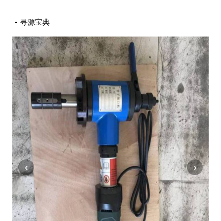
寻源宝典
‹
›