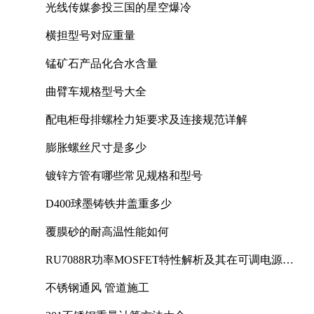
光线传媒参投三国的星空爆冷
横担型号对应重量
锰矿石产品化合水含量
曲臂车规格型号大全
配电柜母排螺栓力矩要求及连接规范详解
膨胀螺丝尺寸是多少
镀锌方管有哪些常见规格和型号
D400球墨铸铁井盖重多少
覆膜砂的耐高温性能如何
RU7088R功率MOSFET特性解析及其在可调电源设
计中的实践
不锈钢通风 管道施工