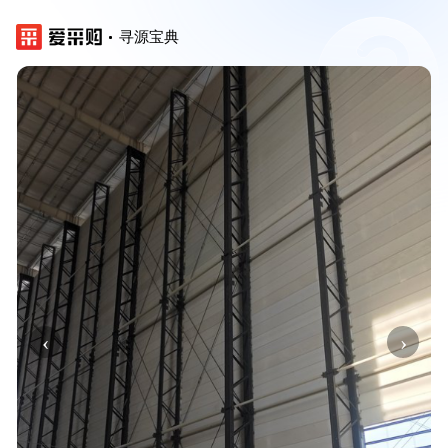
寻源宝典
‹
›