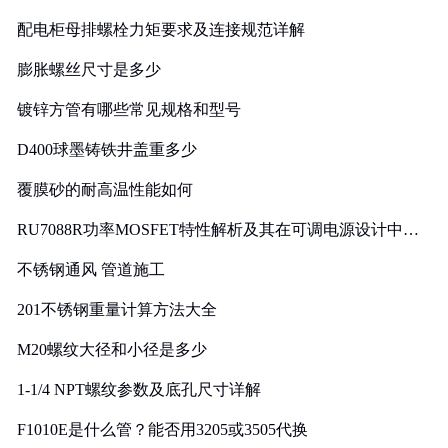
配电柜母排螺栓力矩要求及连接规范详解
膨胀螺丝尺寸是多少
镀锌方管有哪些常见规格和型号
D400球墨铸铁井盖重多少
覆膜砂的耐高温性能如何
RU7088R功率MOSFET特性解析及其在可调电源设计中的
实践
不锈钢通风 管道施工
201不锈钢重量计算方法大全
M20螺纹大径和小径是多少
1-1/4 NPT螺纹参数及底孔尺寸详解
F1010E是什么管？能否用3205或3505代换