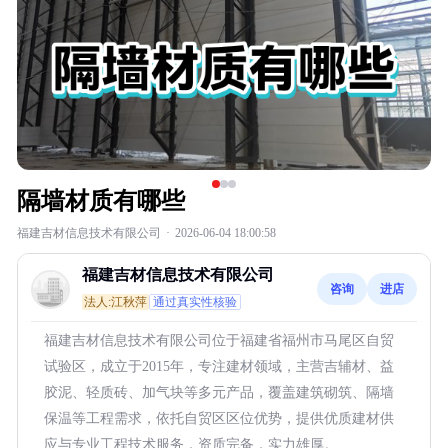
隔墙材质有哪些
福建吉材信息技术有限公司
·
2026-06-04 18:00:58
福建吉材信息技术有限公司
咨询
进店
法人:江秋萍
通过真实性核验
福建吉材信息技术有限公司位于福建省福州市马尾区自贸
试验区，成立于2015年，专注建材领域，主营吉辅材、益
胶泥、轻质砖、加气块等多元产品，覆盖建筑砌筑、隔墙
保温等工程需求，依托自贸区区位优势，提供优质建材供
应与专业工程技术服务，资质完备，实力雄厚。