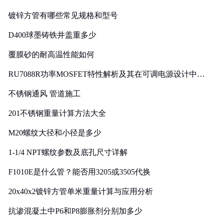
镀锌方管有哪些常见规格和型号
D400球墨铸铁井盖重多少
覆膜砂的耐高温性能如何
RU7088R功率MOSFET特性解析及其在可调电源设计中的
实践
不锈钢通风 管道施工
201不锈钢重量计算方法大全
M20螺纹大径和小径是多少
1-1/4 NPT螺纹参数及底孔尺寸详解
F1010E是什么管？能否用3205或3505代换
20x40x2镀锌方管单米重量计算与应用分析
抗渗混凝土中P6和P8膨胀剂分别加多少