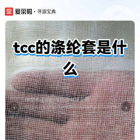
寻源宝典
‹
›