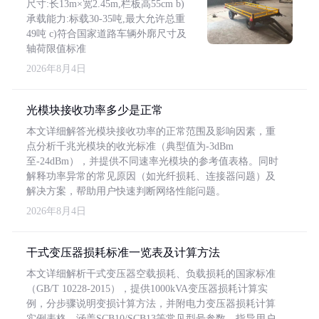
尺寸:长13m×宽2.45m,栏板高55cm b)
承载能力:标载30-35吨,最大允许总重
49吨 c)符合国家道路车辆外廓尺寸及
轴荷限值标准
2026年8月4日
光模块接收功率多少是正常
本文详细解答光模块接收功率的正常范围及影响因素，重
点分析千兆光模块的收光标准（典型值为-3dBm
至-24dBm），并提供不同速率光模块的参考值表格。同时
解释功率异常的常见原因（如光纤损耗、连接器问题）及
解决方案，帮助用户快速判断网络性能问题。
2026年8月4日
干式变压器损耗标准一览表及计算方法
本文详细解析干式变压器空载损耗、负载损耗的国家标准
（GB/T 10228-2015），提供1000kVA变压器损耗计算实
例，分步骤说明变损计算方法，并附电力变压器损耗计算
实例表格，涵盖SCB10/SCB13等常见型号参数，指导用户