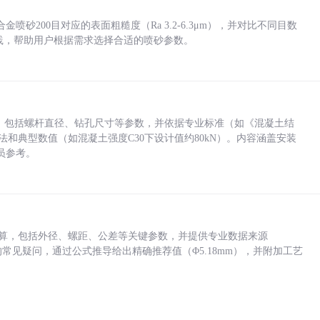
砂200目对应的表面粗糙度（Ra 3.2-6.3μm），并对比不同目数
业实践，帮助用户根据需求选择合适的喷砂参数。
力，包括螺杆直径、钻孔尺寸等参数，并依据专业标准（如《混凝土结
方法和典型数值（如混凝土强度C30下设计值约80kN）。内容涵盖安装
员参考。
底孔计算，包括外径、螺距、公差等关键参数，并提供专业数据来源
孔尺寸的常见疑问，通过公式推导给出精确推荐值（Φ5.18mm），并附加工艺