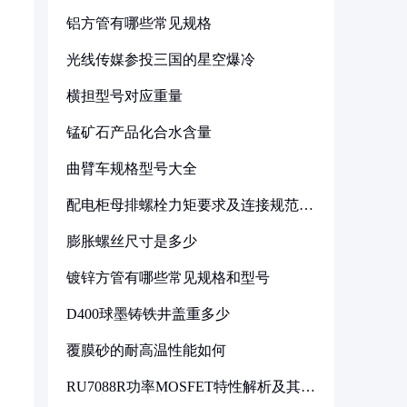
铝方管有哪些常见规格
光线传媒参投三国的星空爆冷
横担型号对应重量
锰矿石产品化合水含量
曲臂车规格型号大全
配电柜母排螺栓力矩要求及连接规范详
解
膨胀螺丝尺寸是多少
镀锌方管有哪些常见规格和型号
D400球墨铸铁井盖重多少
覆膜砂的耐高温性能如何
RU7088R功率MOSFET特性解析及其在
可调电源设计中的实践