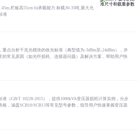
5m,栏板高55cm b)承载能力:标载30-35吨,最大允
标准
点分析千兆光模块的收光标准（典型值为-3dBm至-24dBm），并
常的常见原因（如光纤损耗、连接器问题）及解决方案，帮助用户快
/T 10228-2015），提供1000kVA变压器损耗计算实例，分步
，涵盖SCB10/SCB13等常见型号参数，指导用户快速掌握变压器