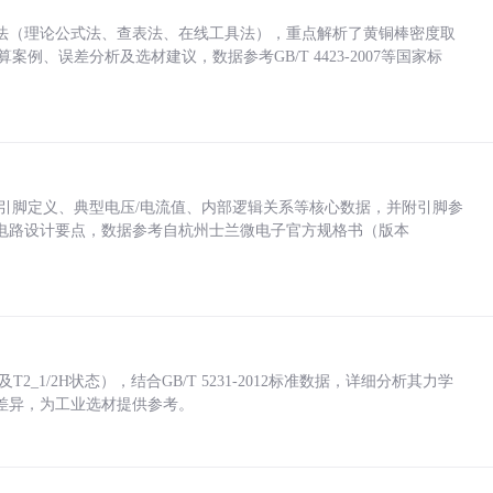
法（理论公式法、查表法、在线工具法），重点解析了黄铜棒密度取
计算案例、误差分析及选材建议，数据参考GB/T 4423-2007等国家标
括各引脚定义、典型电压/电流值、内部逻辑关系等核心数据，并附引脚参
电路设计要点，数据参考自杭州士兰微电子官方规格书（版本
_1/2H状态），结合GB/T 5231-2012标准数据，详细分析其力学
差异，为工业选材提供参考。