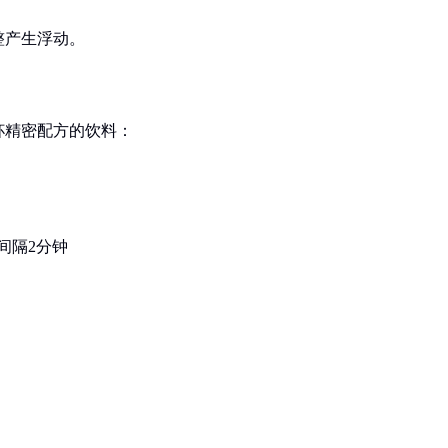
整产生浮动。
杯精密配方的饮料：
间隔2分钟