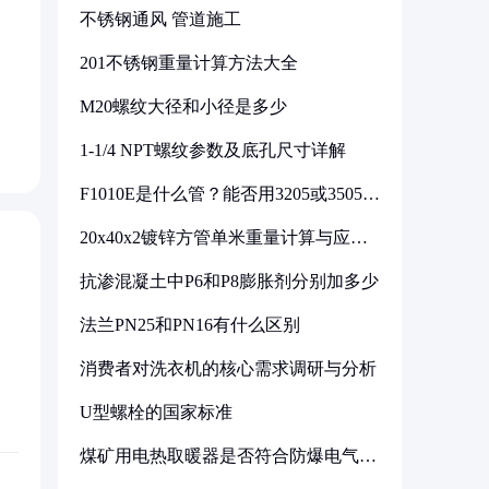
不锈钢通风 管道施工
201不锈钢重量计算方法大全
M20螺纹大径和小径是多少
1-1/4 NPT螺纹参数及底孔尺寸详解
F1010E是什么管？能否用3205或3505代
换
20x40x2镀锌方管单米重量计算与应用
分析
抗渗混凝土中P6和P8膨胀剂分别加多少
法兰PN25和PN16有什么区别
消费者对洗衣机的核心需求调研与分析
U型螺栓的国家标准
煤矿用电热取暖器是否符合防爆电气设
备标准