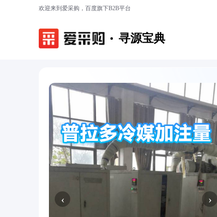
欢迎来到爱采购，百度旗下B2B平台
寻源宝典
‹
›