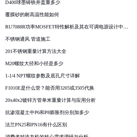
D400球墨铸铁井盖重多少
覆膜砂的耐高温性能如何
RU7088R功率MOSFET特性解析及其在可调电源设计中的
实践
不锈钢通风 管道施工
201不锈钢重量计算方法大全
M20螺纹大径和小径是多少
1-1/4 NPT螺纹参数及底孔尺寸详解
F1010E是什么管？能否用3205或3505代换
20x40x2镀锌方管单米重量计算与应用分析
抗渗混凝土中P6和P8膨胀剂分别加多少
法兰PN25和PN16有什么区别
消费者对洗衣机的核心需求调研与分析