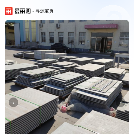
寻源宝典
‹
›