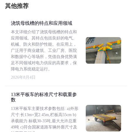
其他推荐
浇筑母线槽的特点和应用领域
本文详细介绍了浇筑母线槽的特点和
应用领域。其特点包括良好的电气、
机械、防火和防护性能。在应用上，
广泛用于商业建筑、工业厂房、医院
和数据中心等场所，凭借自身优势满
足不同领域对电力供应的高要求，保
障电力系统稳定运行。
2026年8月4日
13米平板车的标准尺寸和载重参
数
13米平板车主要技术参数包括: a)外形
尺寸:长13m×宽2.45m,栏板高55cm b)
承载能力:标载30-35吨,最大允许总重
49吨 c)符合国家道路车辆外廓尺寸及