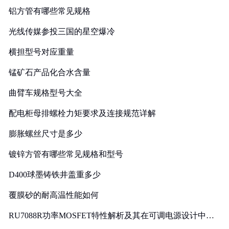
铝方管有哪些常见规格
光线传媒参投三国的星空爆冷
横担型号对应重量
锰矿石产品化合水含量
曲臂车规格型号大全
配电柜母排螺栓力矩要求及连接规范详解
膨胀螺丝尺寸是多少
镀锌方管有哪些常见规格和型号
D400球墨铸铁井盖重多少
覆膜砂的耐高温性能如何
RU7088R功率MOSFET特性解析及其在可调电源设计中的
实践