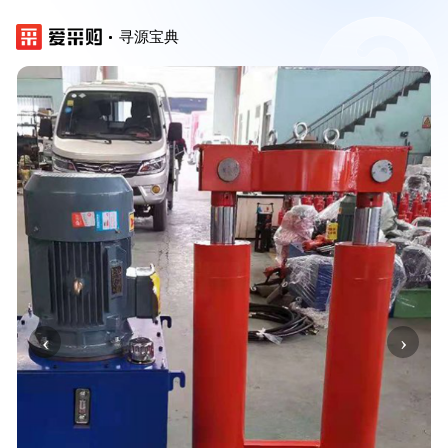
寻源宝典
‹
›