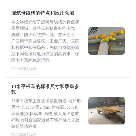
浇筑母线槽的特点和应用领域
本文详细介绍了浇筑母线槽的特点和
应用领域。其特点包括良好的电气、
机械、防火和防护性能。在应用上，
广泛用于商业建筑、工业厂房、医院
和数据中心等场所，凭借自身优势满
足不同领域对电力供应的高要求，保
障电力系统稳定运行。
2026年8月4日
13米平板车的标准尺寸和载重参
数
13米平板车主要技术参数包括: a)外形
尺寸:长13m×宽2.45m,栏板高55cm b)
承载能力:标载30-35吨,最大允许总重
49吨 c)符合国家道路车辆外廓尺寸及
轴荷限值标准
2026年8月4日