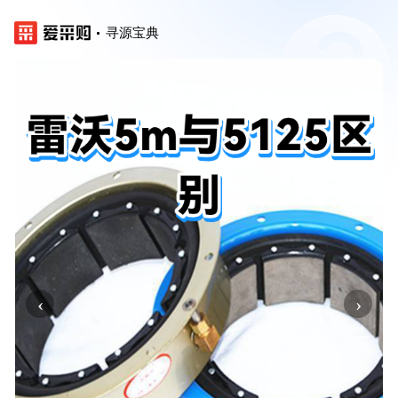
寻源宝典
‹
›