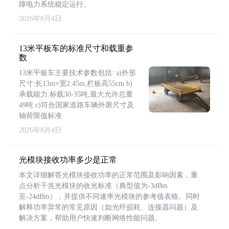
障电力系统稳定运行。
2026年8月4日
13米平板车的标准尺寸和载重参
数
13米平板车主要技术参数包括: a)外形
尺寸:长13m×宽2.45m,栏板高55cm b)
承载能力:标载30-35吨,最大允许总重
49吨 c)符合国家道路车辆外廓尺寸及
轴荷限值标准
2026年8月4日
光模块接收功率多少是正常
本文详细解答光模块接收功率的正常范围及影响因素，重
点分析千兆光模块的收光标准（典型值为-3dBm
至-24dBm），并提供不同速率光模块的参考值表格。同时
解释功率异常的常见原因（如光纤损耗、连接器问题）及
解决方案，帮助用户快速判断网络性能问题。