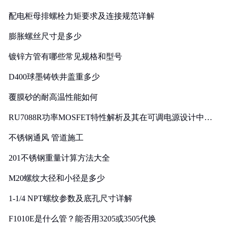
配电柜母排螺栓力矩要求及连接规范详解
膨胀螺丝尺寸是多少
镀锌方管有哪些常见规格和型号
D400球墨铸铁井盖重多少
覆膜砂的耐高温性能如何
RU7088R功率MOSFET特性解析及其在可调电源设计中的
实践
不锈钢通风 管道施工
201不锈钢重量计算方法大全
M20螺纹大径和小径是多少
1-1/4 NPT螺纹参数及底孔尺寸详解
F1010E是什么管？能否用3205或3505代换