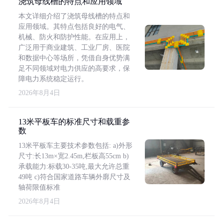
浇筑母线槽的特点和应用领域
本文详细介绍了浇筑母线槽的特点和
应用领域。其特点包括良好的电气、
机械、防火和防护性能。在应用上，
广泛用于商业建筑、工业厂房、医院
和数据中心等场所，凭借自身优势满
足不同领域对电力供应的高要求，保
障电力系统稳定运行。
2026年8月4日
13米平板车的标准尺寸和载重参
数
13米平板车主要技术参数包括: a)外形
尺寸:长13m×宽2.45m,栏板高55cm b)
承载能力:标载30-35吨,最大允许总重
49吨 c)符合国家道路车辆外廓尺寸及
轴荷限值标准
2026年8月4日