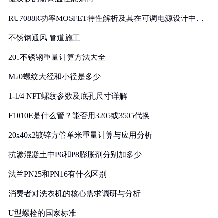
RU7088R功率MOSFET特性解析及其在可调电源设计中的
实践
不锈钢通风 管道施工
201不锈钢重量计算方法大全
M20螺纹大径和小径是多少
1-1/4 NPT螺纹参数及底孔尺寸详解
F1010E是什么管？能否用3205或3505代换
20x40x2镀锌方管单米重量计算与应用分析
抗渗混凝土中P6和P8膨胀剂分别加多少
法兰PN25和PN16有什么区别
消费者对洗衣机的核心需求调研与分析
U型螺栓的国家标准