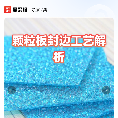
寻源宝典
‹
›