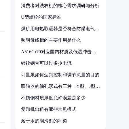
消费者对洗衣机的核心需求调研与分析
U型螺栓的国家标准
煤矿用电热取暖器是否符合防爆电气设
备标准
照明母线槽的主要作用是什么
A516Gr70对应国内材质及低温冲击要
求解析
镀镍钢带可以过多少电流
计量泵如何达到控制和调节流量的目的
联轴器的轴孔形式有三种：Y型、J型、
Z型
不锈钢材质厚度允许误差是多少
复印机出租有哪些常见模式
溶于水的润滑剂的种类