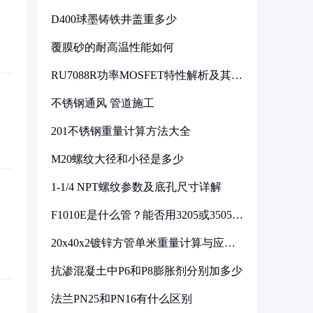
D400球墨铸铁井盖重多少
覆膜砂的耐高温性能如何
RU7088R功率MOSFET特性解析及其在
可调电源设计中的实践
不锈钢通风 管道施工
201不锈钢重量计算方法大全
M20螺纹大径和小径是多少
1-1/4 NPT螺纹参数及底孔尺寸详解
F1010E是什么管？能否用3205或3505代
换
20x40x2镀锌方管单米重量计算与应用
分析
抗渗混凝土中P6和P8膨胀剂分别加多少
法兰PN25和PN16有什么区别