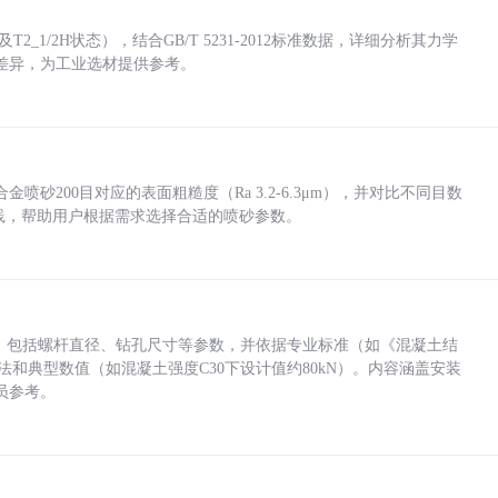
_1/2H状态），结合GB/T 5231-2012标准数据，详细分析其力学
差异，为工业选材提供参考。
砂200目对应的表面粗糙度（Ra 3.2-6.3μm），并对比不同目数
业实践，帮助用户根据需求选择合适的喷砂参数。
力，包括螺杆直径、钻孔尺寸等参数，并依据专业标准（如《混凝土结
方法和典型数值（如混凝土强度C30下设计值约80kN）。内容涵盖安装
员参考。