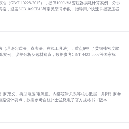
/T 10228-2015），提供1000kVA变压器损耗计算实例，分步
，涵盖SCB10/SCB13等常见型号参数，指导用户快速掌握变压器
法（理论公式法、查表法、在线工具法），重点解析了黄铜棒密度取
计算案例、误差分析及选材建议，数据参考GB/T 4423-2007等国家标
括各引脚定义、典型电压/电流值、内部逻辑关系等核心数据，并附引脚参
电路设计要点，数据参考自杭州士兰微电子官方规格书（版本