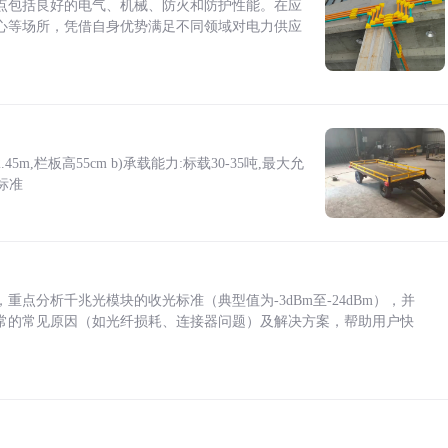
点包括良好的电气、机械、防火和防护性能。在应
心等场所，凭借自身优势满足不同领域对电力供应
5m,栏板高55cm b)承载能力:标载30-35吨,最大允
标准
点分析千兆光模块的收光标准（典型值为-3dBm至-24dBm），并
常的常见原因（如光纤损耗、连接器问题）及解决方案，帮助用户快