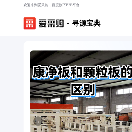
欢迎来到爱采购，百度旗下B2B平台
寻源宝典
‹
›