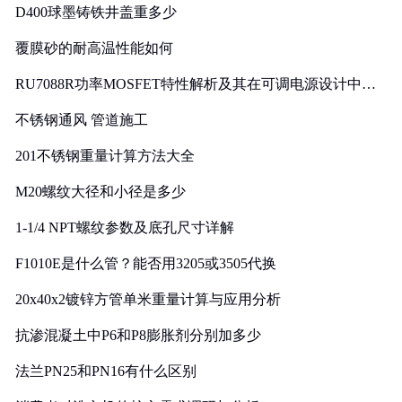
D400球墨铸铁井盖重多少
覆膜砂的耐高温性能如何
RU7088R功率MOSFET特性解析及其在可调电源设计中的
实践
不锈钢通风 管道施工
201不锈钢重量计算方法大全
M20螺纹大径和小径是多少
1-1/4 NPT螺纹参数及底孔尺寸详解
F1010E是什么管？能否用3205或3505代换
20x40x2镀锌方管单米重量计算与应用分析
抗渗混凝土中P6和P8膨胀剂分别加多少
法兰PN25和PN16有什么区别