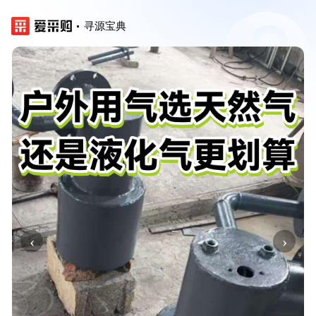
寻源宝典
‹
›