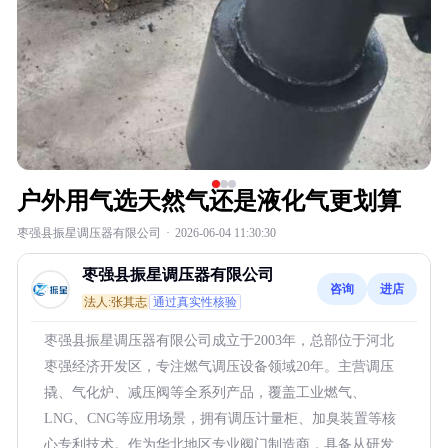
户外用气选天然气还是液化气更划算
枣强县振星调压器有限公司
·
2026-06-04 11:30:30
枣强县振星调压器有限公司
咨询
进店
法人:张其志
通过真实性核验
枣强县振星调压器有限公司成立于2003年，总部位于河北
枣强经济开发区，专注燃气调压设备领域20年。主营调压
撬、气化炉、减压阀等全系列产品，覆盖工业燃气、
LNG、CNG等应用场景，拥有调压计量柜、加臭装置等核
心专利技术。作为华北地区专业阀门制造商，具备从研发