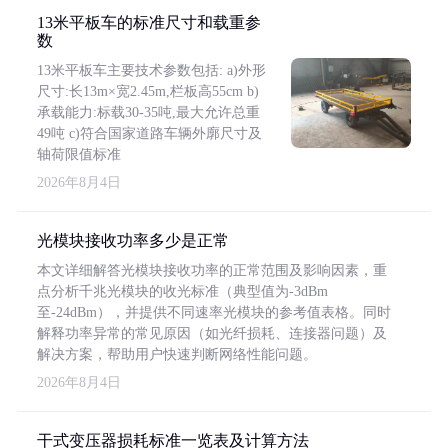
13米平板车的标准尺寸和载重参
数
13米平板车主要技术参数包括: a)外形
尺寸:长13m×宽2.45m,栏板高55cm b)
承载能力:标载30-35吨,最大允许总重
49吨 c)符合国家道路车辆外廓尺寸及
轴荷限值标准
2026年8月4日
光模块接收功率多少是正常
本文详细解答光模块接收功率的正常范围及影响因素，重
点分析千兆光模块的收光标准（典型值为-3dBm
至-24dBm），并提供不同速率光模块的参考值表格。同时
解释功率异常的常见原因（如光纤损耗、连接器问题）及
解决方案，帮助用户快速判断网络性能问题。
2026年8月4日
干式变压器损耗标准一览表及计算方法