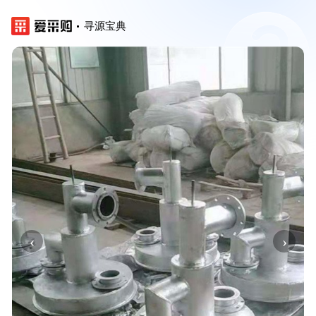
寻源宝典
‹
›