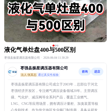
液化气单灶盘400与500区别
枣强县振星调压器有限公司
·
2026-06-04 11:30:29
枣强县振星调压器有限公司
咨询
进店
法人:张其志
通过真实性核验
枣强县振星调压器有限公司成立于2003年，总部位于河北
枣强经济开发区，专注燃气调压设备领域20年。主营调压
撬、气化炉、减压阀等全系列产品，覆盖工业燃气、
LNG、CNG等应用场景，拥有调压计量柜、加臭装置等核
心专利技术。作为华北地区专业阀门制造商，具备从研发